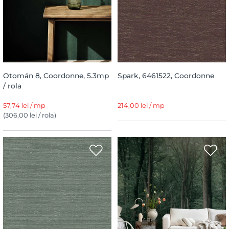
Otomán 8, Coordonne, 5.3mp
Spark, 6461522, Coordonne
/ rola
57,74 lei / mp
214,00 lei / mp
(306,00 lei / rola)