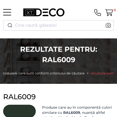
0
Cine caută, găsește!
REZULTATE PENTRU:
RAL6009
Produsele care sunt conform criteriului de căutare
rezultate pentr
RAL6009
Produse care au în componență culori
similare cu
RAL6009
, nuanță altfel