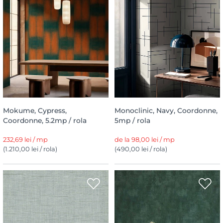
Mokume, Cypress,
Monoclinic, Navy, Coordonne,
Coordonne, 5.2mp / rola
5mp / rola
232,69 lei / mp
de la 98,00 lei / mp
(1.210,00 lei / rola)
(490,00 lei / rola)