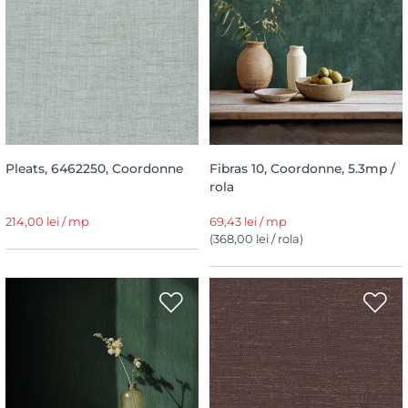
Pleats, 6462250, Coordonne
Fibras 10, Coordonne, 5.3mp /
rola
214,00 lei / mp
69,43 lei / mp
(368,00 lei / rola)