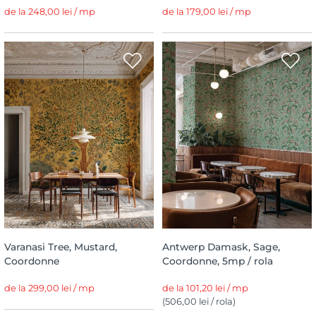
de la 248,00 lei / mp
de la 179,00 lei / mp
Varanasi Tree, Mustard,
Antwerp Damask, Sage,
Coordonne
Coordonne, 5mp / rola
de la 299,00 lei / mp
de la 101,20 lei / mp
(506,00 lei / rola)