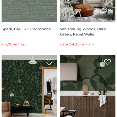
Spark, 6461527, Coordonne
Whispering Woods, Dark
Green, Rebel Walls
214,00 lei / mp
de la 248,00 lei / mp