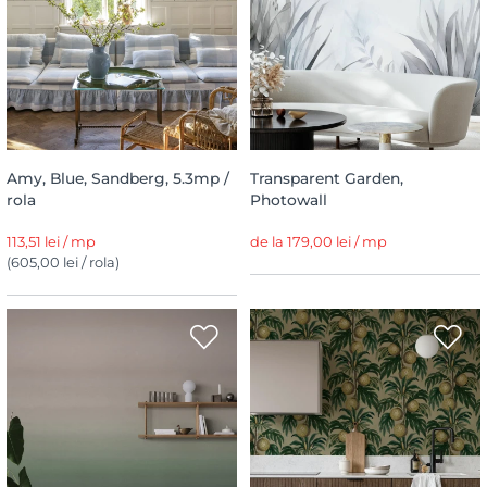
Amy, Blue, Sandberg, 5.3mp /
Transparent Garden,
rola
Photowall
113,51 lei / mp
de la 179,00 lei / mp
(605,00 lei / rola)