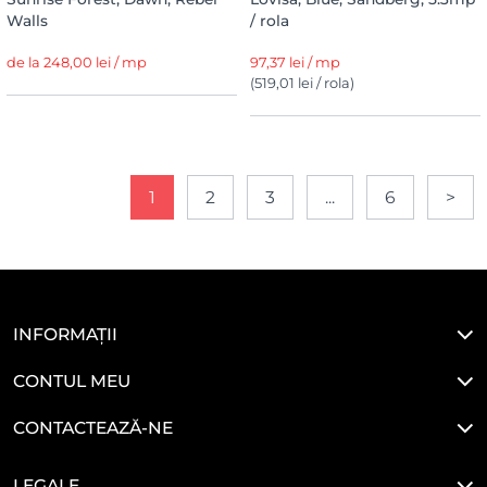
Walls
/ rola
de la 248,00 lei / mp
97,37 lei / mp
(519,01 lei / rola)
1
2
3
...
6
>
INFORMAȚII
CONTUL MEU
CONTACTEAZĂ-NE
LEGALE