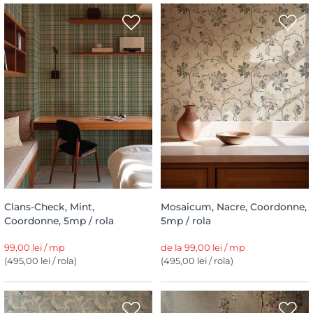
Clans-Check, Mint,
Mosaicum, Nacre, Coordonne,
Coordonne, 5mp / rola
5mp / rola
99,00 lei / mp
de la 99,00 lei / mp
(495,00 lei / rola)
(495,00 lei / rola)