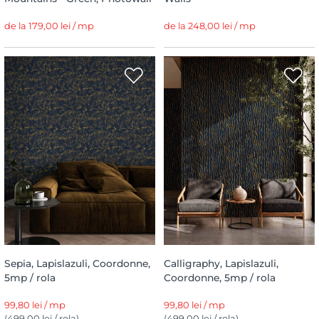
de la 179,00 lei / mp
de la 248,00 lei / mp
Sepia, Lapislazuli, Coordonne,
Calligraphy, Lapislazuli,
5mp / rola
Coordonne, 5mp / rola
99,80 lei / mp
99,80 lei / mp
(499,00 lei / rola)
(499,00 lei / rola)