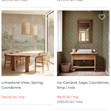
Limestone-View, Spring,
Ivy-Garland, Sage, Coordonne,
Coordonne
5mp / rola
345,00 lei / mp
99,00 lei / mp
(495,00 lei / rola)