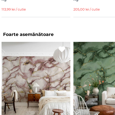
113,99 lei / cutie
205,00 lei / cutie
Foarte asemănătoare