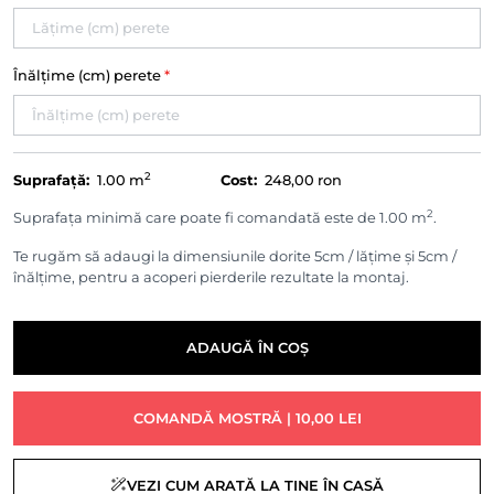
Înălțime (cm) perete
*
2
Suprafață:
1.00
m
Cost:
248,00 ron
2
Suprafața minimă care poate fi comandată este de 1.00 m
.
Te rugăm să adaugi la dimensiunile dorite 5cm / lățime și 5cm /
înălțime, pentru a acoperi pierderile rezultate la montaj.
ADAUGĂ ÎN COȘ
COMANDĂ MOSTRĂ | 10,00 LEI
VEZI CUM ARATĂ LA TINE ÎN CASĂ