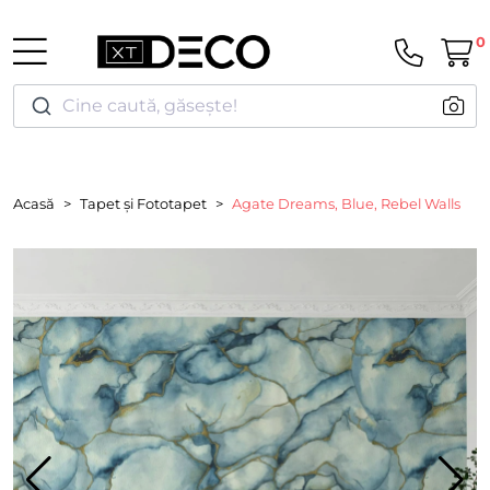
0
Cine caută, găsește!
Acasă
Tapet și Fototapet
Agate Dreams, Blue, Rebel Walls