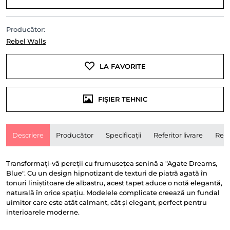
Producător:
Rebel Walls
LA FAVORITE
FIȘIER TEHNIC
Descriere
Producător
Specificații
Referitor livrare
Rece
Transformați-vă pereții cu frumusețea senină a "Agate Dreams,
Blue". Cu un design hipnotizant de texturi de piatră agată în
tonuri liniștitoare de albastru, acest tapet aduce o notă elegantă,
naturală în orice spațiu. Modelele complicate creează un fundal
uimitor care este atât calmant, cât și elegant, perfect pentru
interioarele moderne.