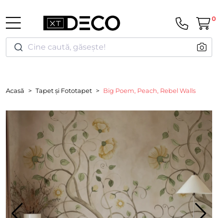
0
Cine caută, găsește!
Acasă
Tapet și Fototapet
Big Poem, Peach, Rebel Walls