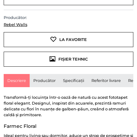
Producător:
Rebel Walls
LA FAVORITE
FIȘIER TEHNIC
Descriere
Producător
Specificații
Referitor livrare
Rece
Transformă-ți locuința într-o oază de natură cu acest fototapet
floral elegant. Designul, inspirat din acuarele, prezintă ramuri
delicate cu flori în nuanțe de galben-păun, creând o atmosferă
caldă și primitoare.
Farmec Floral
Ideal pentru living sau dormitor, aduce un strop de prospețime și