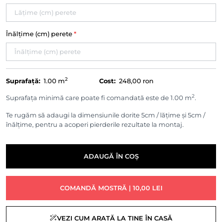
Înălțime (cm) perete
*
2
Suprafață:
1.00
m
Cost:
248,00 ron
2
Suprafața minimă care poate fi comandată este de 1.00 m
.
Te rugăm să adaugi la dimensiunile dorite 5cm / lățime și 5cm /
înălțime, pentru a acoperi pierderile rezultate la montaj.
ADAUGĂ ÎN COȘ
COMANDĂ MOSTRĂ | 10,00 LEI
VEZI CUM ARATĂ LA TINE ÎN CASĂ