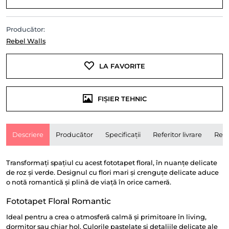
Producător:
Rebel Walls
LA FAVORITE
FIȘIER TEHNIC
Descriere
Producător
Specificații
Referitor livrare
Rece
Transformați spațiul cu acest fototapet floral, în nuanțe delicate
de roz și verde. Designul cu flori mari și crenguțe delicate aduce
o notă romantică și plină de viață în orice cameră.
Fototapet Floral Romantic
Ideal pentru a crea o atmosferă calmă și primitoare în living,
dormitor sau chiar hol. Culorile pastelate și detaliile delicate ale