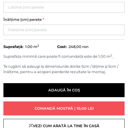
Înălțime (cm) perete
*
2
Suprafață:
1.00
m
Cost:
248,00 ron
2
Suprafața minimă care poate fi comandată este de 1.00 m
.
Te rugăm să adaugi la dimensiunile dorite 5cm / lățime și 5cm /
înălțime, pentru a acoperi pierderile rezultate la montaj.
ADAUGĂ ÎN COȘ
COMANDĂ MOSTRĂ | 10,00 LEI
VEZI CUM ARATĂ LA TINE ÎN CASĂ