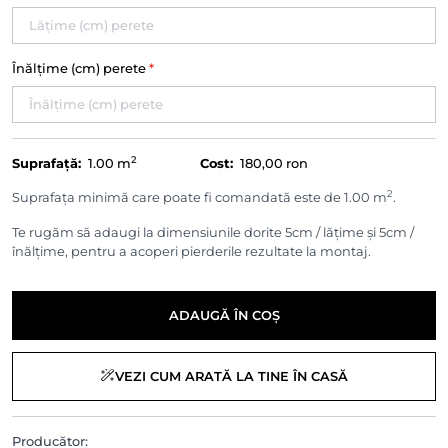
Înălțime (cm) perete
*
2
Suprafață:
1.00
m
Cost:
180,00 ron
2
Suprafața minimă care poate fi comandată este de 1.00 m
.
Te rugăm să adaugi la dimensiunile dorite 5cm / lățime și 5cm /
înălțime, pentru a acoperi pierderile rezultate la montaj.
ADAUGĂ ÎN COȘ
VEZI CUM ARATĂ LA TINE ÎN CASĂ
Producător: