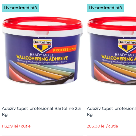
Livrare: imediată
Livrare: imediată
Adeziv tapet profesional Bartoline 2.5
Adeziv tapet profesiona
Kg
Kg
113,99 lei / cutie
205,00 lei / cutie