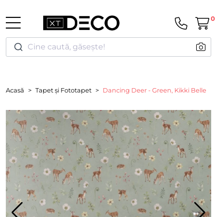
0
Cine caută, găsește!
Acasă
Tapet și Fototapet
Dancing Deer - Green, Kikki Belle