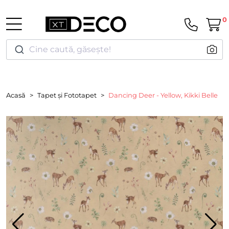
0
Cine caută, găsește!
Acasă
Tapet și Fototapet
Dancing Deer - Yellow, Kikki Belle