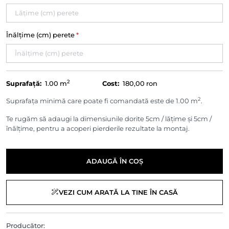
Înălțime (cm) perete
*
2
Suprafață:
1.00
m
Cost:
180,00 ron
2
Suprafața minimă care poate fi comandată este de 1.00 m
.
Te rugăm să adaugi la dimensiunile dorite 5cm / lățime și 5cm /
înălțime, pentru a acoperi pierderile rezultate la montaj.
ADAUGĂ ÎN COȘ
VEZI CUM ARATĂ LA TINE ÎN CASĂ
Producător: