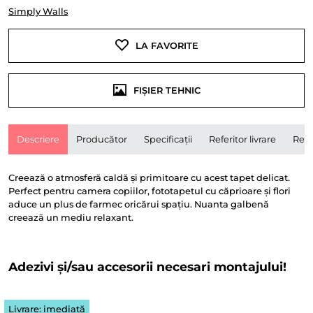
Simply Walls
LA FAVORITE
FIȘIER TEHNIC
Descriere
Producător
Specificații
Referitor livrare
Rece
Creează o atmosferă caldă și primitoare cu acest tapet delicat.
Perfect pentru camera copiilor, fototapetul cu căprioare și flori
aduce un plus de farmec oricărui spațiu. Nuanta galbenă
creează un mediu relaxant.
Adezivi și/sau accesorii necesari montajului!
Livrare: imediată