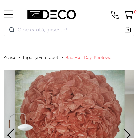
0
Cine caută, găsește!
Acasă
Tapet și Fototapet
Bad Hair Day, Photowall