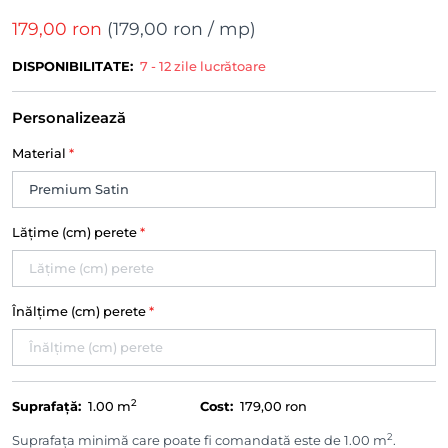
179,00 ron
(
179,00 ron
/ mp)
DISPONIBILITATE:
7 - 12 zile lucrătoare
Personalizează
Material
*
Lățime (cm) perete
*
Înălțime (cm) perete
*
2
Suprafață:
1.00
m
Cost:
179,00 ron
2
Suprafața minimă care poate fi comandată este de 1.00 m
.