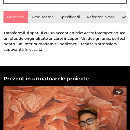
Descriere
Producător
Specificații
Referitor livrare
Rece
Transformă-ți spațiul cu un accent artistic! Acest fototapet aduce
un plus de originalitate oricărei încăperi. Un design unic, perfect
pentru un interior modern și îndrăzneț. Creează o atmosferă
captivantă în casa ta!
Prezent în următoarele proiecte
2