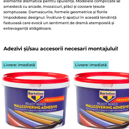
elemente dramatice pentru opulență. Modelele complicate se
amestecă cu arcade, mozaicuri, plăci și covoare țesute
somptuoase. Damascurile, formele geometrice și florile
împodobesc designul. Învăluie-ți spațiul în această tendință
fastuoasă care evocă un sentiment de dramă atemporală și
extravaganță atrăgătoare.
Adezivi și/sau accesorii necesari montajului!
Livrare: imediată
Livrare: imediată