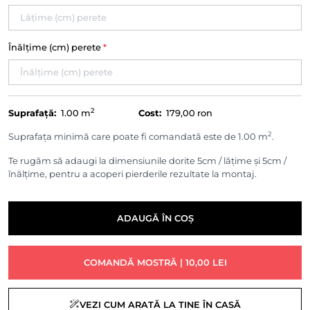
Înălțime (cm) perete
*
2
Suprafață:
1.00
m
Cost:
179,00 ron
2
Suprafața minimă care poate fi comandată este de 1.00 m
.
Te rugăm să adaugi la dimensiunile dorite 5cm / lățime și 5cm /
înălțime, pentru a acoperi pierderile rezultate la montaj.
ADAUGĂ ÎN COȘ
COMANDĂ MOSTRĂ | 10,00 LEI
VEZI CUM ARATĂ LA TINE ÎN CASĂ