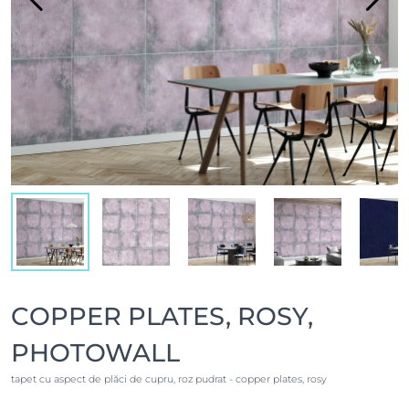
COPPER PLATES, ROSY,
PHOTOWALL
tapet cu aspect de plăci de cupru, roz pudrat - copper plates, rosy