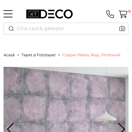
0
Cine caută, găsește!
Acasă
Tapet și Fototapet
Copper Plates, Rosy, Photowall