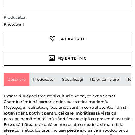
Producător:
Photowall
LA FAVORITE
FIȘIER TEHNIC
Descriere
Producător
Specificații
Referitor livrare
Rece
Extrasă din epoci trecute și culturi diverse, colecția Secret
Chamber îmbină comori antice cu estetica modernă.
Meșteșugul, calitatea și pasiunea sunt în centrul atenției. Un stil
extravagant, potrivit pentru cei care îmbrățișează viața cu
pasiune nemărginită, infuzând fiecare clipă cu prezență teatrală.
Este o sărbătoare vizuală pentru ochi, cu modele și materiale
alese cu meticulozitate, inclusiv pietre exclusive împodobite cu