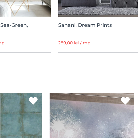
 Sea-Green,
Sahani, Dream Prints
 mp
289,00 lei / mp