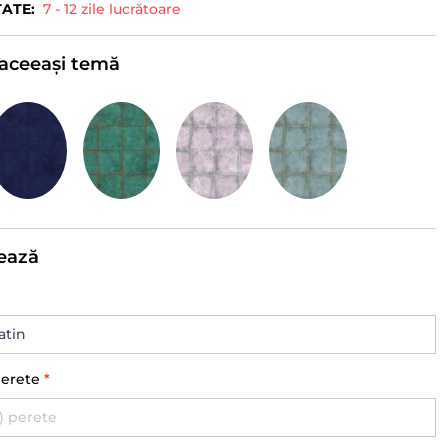
TATE:
7 - 12 zile lucrătoare
e aceeași temă
ează
perete
*