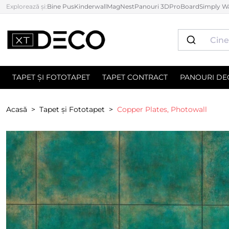
Explorează și:
Bine Pus
Kinderwall
MagNest
Panouri 3D
ProBoard
Simply Wa
TAPET ȘI FOTOTAPET
TAPET CONTRACT
PANOURI DE
Acasă
Tapet și Fototapet
Copper Plates, Photowall