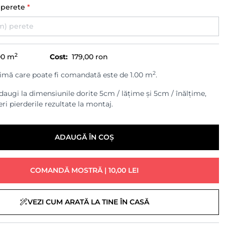
) perete
*
2
00
m
Cost:
179,00 ron
2
imă care poate fi comandată este de 1.00 m
.
augi la dimensiunile dorite 5cm / lățime și 5cm / înălțime,
ri pierderile rezultate la montaj.
ADAUGĂ ÎN COȘ
COMANDĂ MOSTRĂ | 10,00 LEI
VEZI CUM ARATĂ LA TINE ÎN CASĂ