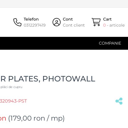
Telefon
Cont
Cart
0312297419
Cont client
0
- articole
COMPANIE
R PLATES, PHOTOWALL
 plăci de cupru
320943-PST
on
(
179,00 ron
/ mp)