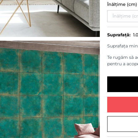
Înălțime (cm
Suprafață:
1.
Suprafața min
Te rugăm să ad
pentru a acope