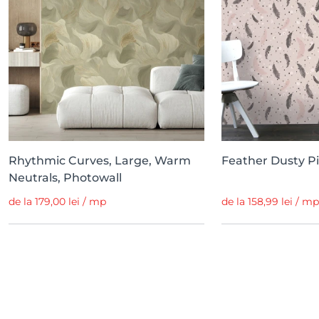
Rhythmic Curves, Large, Warm
Feather Dusty Pi
Neutrals, Photowall
de la 179,00 lei / mp
de la 158,99 lei / mp