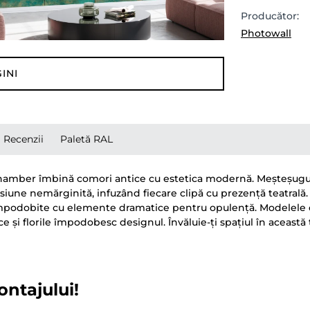
Producător:
Photowall
INI
Recenzii
Paletă RAL
 Chamber îmbină comori antice cu estetica modernă. Meșteșugul, c
asiune nemărginită, infuzând fiecare clipă cu prezență teatrală.
e împodobite cu elemente dramatice pentru opulență. Modelele 
și florile împodobesc designul. Învăluie-ți spațiul în aceast
ontajului!