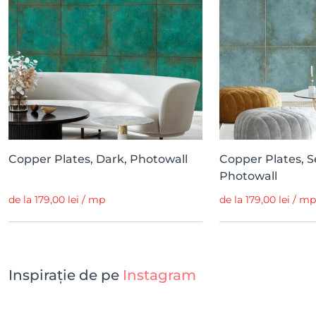
Copper Plates, Dark, Photowall
Copper Plates, S
Photowall
de la 179,00 lei / mp
de la 179,00 lei / mp
Inspirație de pe
Instagram