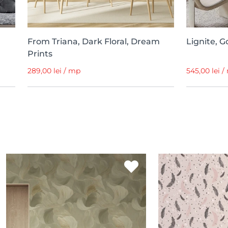
From Triana, Dark Floral, Dream
Lignite, 
Prints
289,00 lei / mp
545,00 lei 