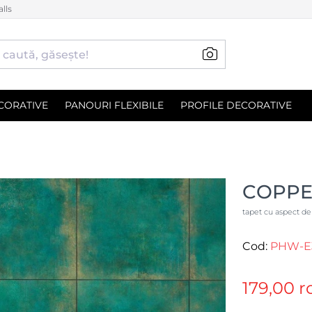
lls
CORATIVE
PANOURI FLEXIBILE
PROFILE DECORATIVE
COPPE
tapet cu aspect de
Cod:
PHW-E
179,00 r