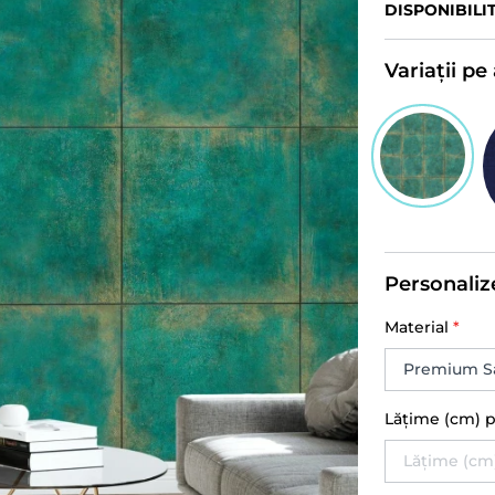
DISPONIBILI
Variații p
Personaliz
Material
*
Lățime (cm) 