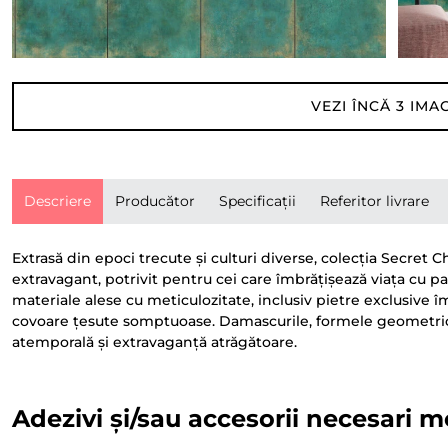
VEZI ÎNCĂ
3
IMAG
Descriere
Producător
Specificații
Referitor livrare
Extrasă din epoci trecute și culturi diverse, colecția Secret
extravagant, potrivit pentru cei care îmbrățișează viața cu p
materiale alese cu meticulozitate, inclusiv pietre exclusiv
covoare țesute somptuoase. Damascurile, formele geometrice 
atemporală și extravaganță atrăgătoare.
Adezivi și/sau accesorii necesari m