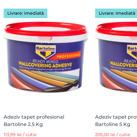
Livrare: imediată
Livrare: imediată
Adeziv tapet profesional
Adeziv tapet pro
Bartoline 2.5 Kg
Bartoline 5 Kg
113,99 lei / cutie
205,00 lei / cutie