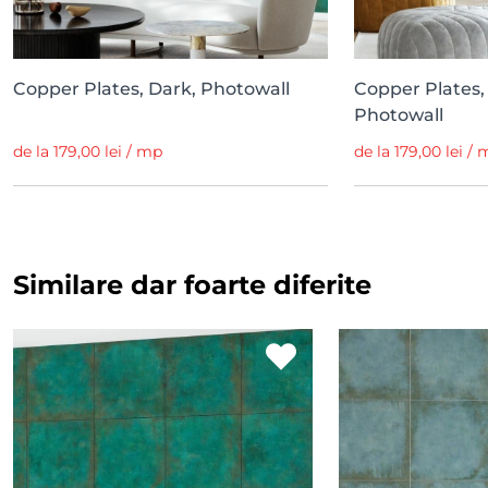
Copper Plates, Dark, Photowall
Copper Plates,
Photowall
de la 179,00 lei / mp
de la 179,00 lei /
Similare dar foarte diferite