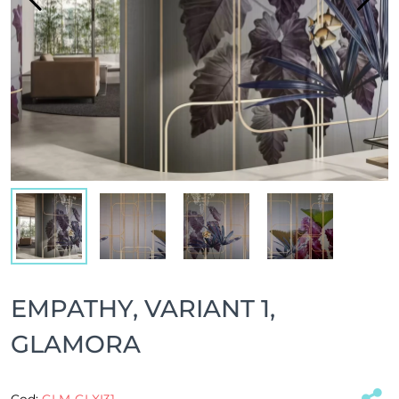
EMPATHY, VARIANT 1,
GLAMORA
Cod:
GLM-GLXI31
(#32973)