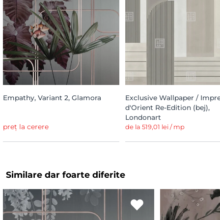
Empathy, Variant 2, Glamora
Exclusive Wallpaper / Impr
d'Orient Re-Edition (bej),
Londonart
preț la cerere
de la 519,01 lei / mp
Similare dar foarte diferite