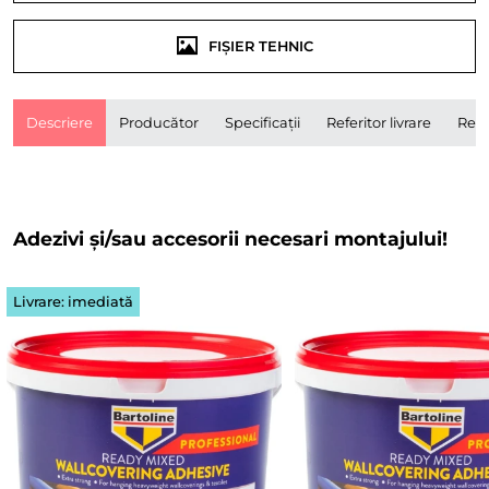
FIȘIER TEHNIC
Descriere
Producător
Specificații
Referitor livrare
Rece
Adezivi și/sau accesorii necesari montajului!
Livrare: imediată