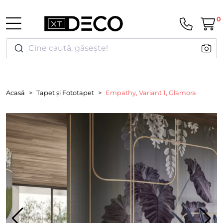
0
Cine caută, găsește!
Acasă
Tapet și Fototapet
Empathy, Variant 1, Glamora