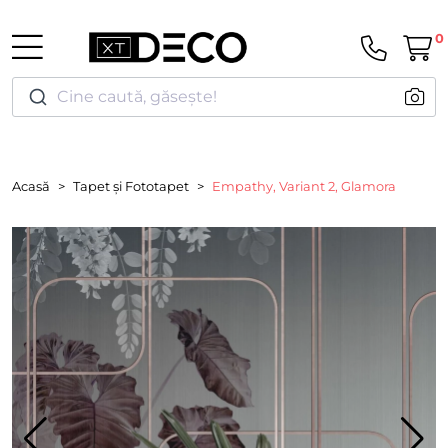
0
Cine caută, găsește!
Acasă
Tapet și Fototapet
Empathy, Variant 2, Glamora