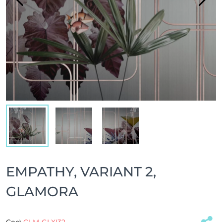
EMPATHY, VARIANT 2,
GLAMORA
Cod:
GLM-GLXI32
(#32974)