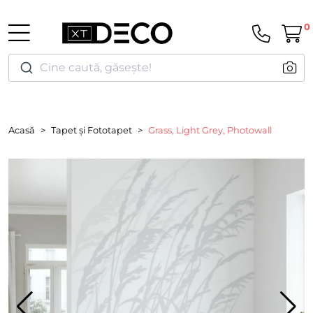
0
Cine caută, găsește!
Acasă
Tapet și Fototapet
Grass, Light Grey, Photowall