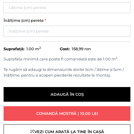
Înălțime (cm) perete
*
2
Suprafață:
1.00
m
Cost:
158,99 ron
2
Suprafața minimă care poate fi comandată este de 1.00 m
.
Te rugăm să adaugi la dimensiunile dorite 5cm / lățime și 5cm /
înălțime, pentru a acoperi pierderile rezultate la montaj.
ADAUGĂ ÎN COȘ
COMANDĂ MOSTRĂ | 10,00 LEI
VEZI CUM ARATĂ LA TINE ÎN CASĂ