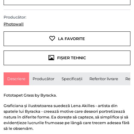
Producător:
Photowall
LA FAVORITE
FIȘIER TEHNIC
Descriere
Producător
Specificații
Referitor livrare
Rece
Fototapet Grass by Byracka.
Graficiana și ilustratoarea suedeză Lena Akilles - artista din
spatele lui Byracka - creează motive care deseori portretizează
natura în diferite forme. Ea dorește să capteze, să simplifice și să
evidențieze lucrurile frumoase pe lângă care trecem adesea fără
să le observăm.