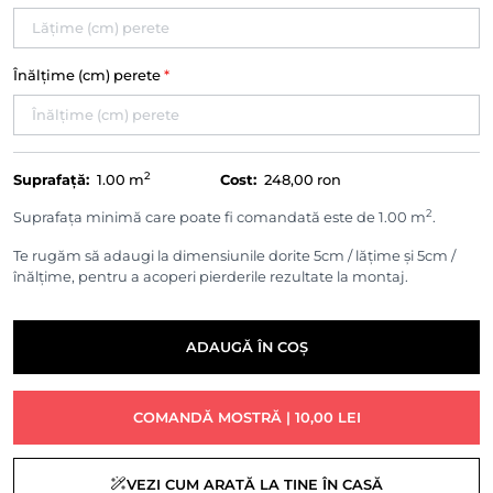
Înălțime (cm) perete
*
2
Suprafață:
1.00
m
Cost:
248,00 ron
2
Suprafața minimă care poate fi comandată este de 1.00 m
.
Te rugăm să adaugi la dimensiunile dorite 5cm / lățime și 5cm /
înălțime, pentru a acoperi pierderile rezultate la montaj.
ADAUGĂ ÎN COȘ
COMANDĂ MOSTRĂ | 10,00 LEI
VEZI CUM ARATĂ LA TINE ÎN CASĂ