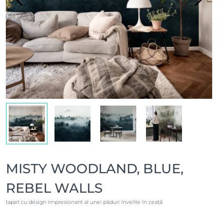
MISTY WOODLAND, BLUE,
REBEL WALLS
tapet cu design impresionant al unei păduri învelite în ceață