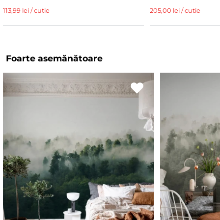
113,99 lei / cutie
205,00 lei / cutie
Foarte asemănătoare