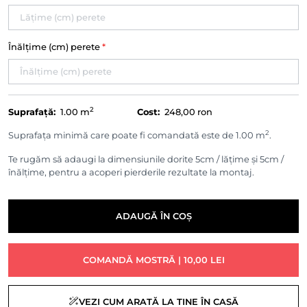
Înălțime (cm) perete
*
2
Suprafață:
1.00
m
Cost:
248,00 ron
2
Suprafața minimă care poate fi comandată este de 1.00 m
.
Te rugăm să adaugi la dimensiunile dorite 5cm / lățime și 5cm /
înălțime, pentru a acoperi pierderile rezultate la montaj.
ADAUGĂ ÎN COȘ
COMANDĂ MOSTRĂ | 10,00 LEI
VEZI CUM ARATĂ LA TINE ÎN CASĂ