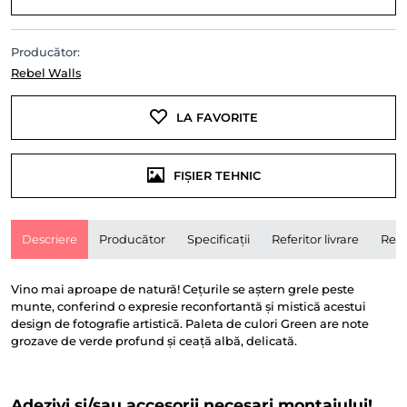
Producător:
Rebel Walls
LA FAVORITE
FIȘIER TEHNIC
Descriere
Producător
Specificații
Referitor livrare
Rece
Vino mai aproape de natură! Cețurile se aștern grele peste
munte, conferind o expresie reconfortantă și mistică acestui
design de fotografie artistică. Paleta de culori Green are note
grozave de verde profund și ceață albă, delicată.
Adezivi și/sau accesorii necesari montajului!