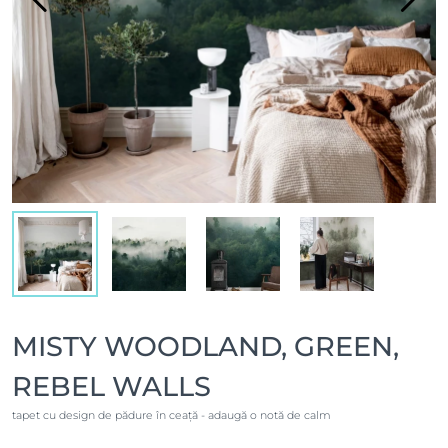
MISTY WOODLAND, GREEN,
REBEL WALLS
tapet cu design de pădure în ceață - adaugă o notă de calm