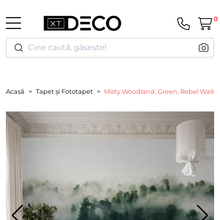
0
Cine caută, găsește!
Acasă
Tapet și Fototapet
Misty Woodland, Green, Rebel Walls