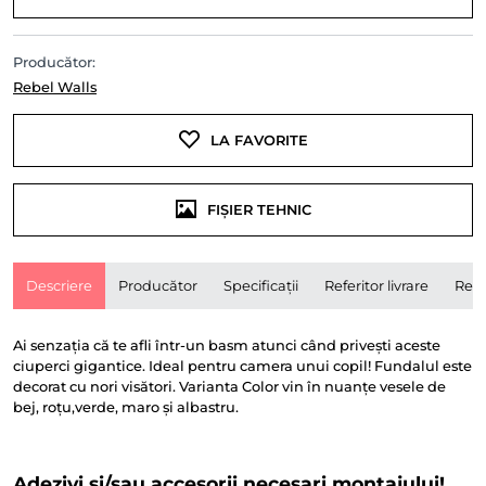
Producător:
Rebel Walls
LA FAVORITE
FIȘIER TEHNIC
Descriere
Producător
Specificații
Referitor livrare
Rece
Ai senzația că te afli într-un basm atunci când privești aceste
ciuperci gigantice. Ideal pentru camera unui copil! Fundalul este
decorat cu nori visători. Varianta Color vin în nuanțe vesele de
bej, roțu,verde, maro și albastru.
Adezivi și/sau accesorii necesari montajului!