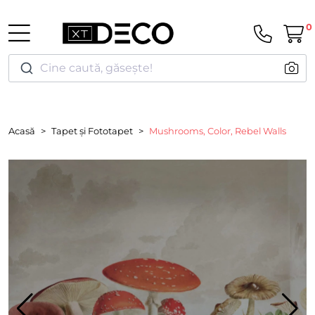
0
Cine caută, găsește!
Acasă
Tapet și Fototapet
Mushrooms, Color, Rebel Walls