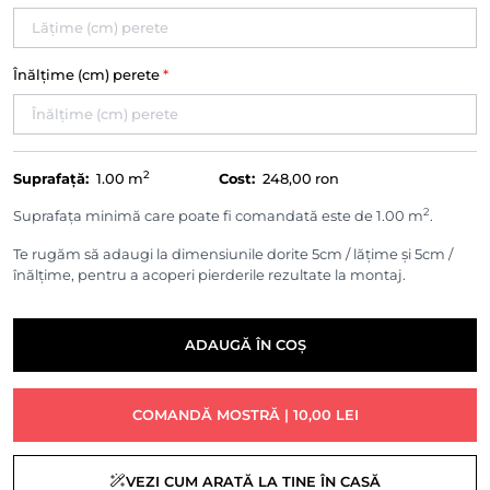
Înălțime (cm) perete
*
2
Suprafață:
1.00
m
Cost:
248,00 ron
2
Suprafața minimă care poate fi comandată este de 1.00 m
.
Te rugăm să adaugi la dimensiunile dorite 5cm / lățime și 5cm /
înălțime, pentru a acoperi pierderile rezultate la montaj.
ADAUGĂ ÎN COȘ
COMANDĂ MOSTRĂ | 10,00 LEI
VEZI CUM ARATĂ LA TINE ÎN CASĂ