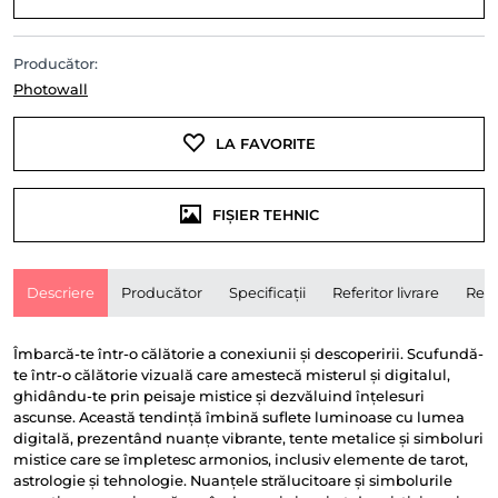
Producător:
Photowall
LA FAVORITE
FIȘIER TEHNIC
Descriere
Producător
Specificații
Referitor livrare
Rece
Îmbarcă-te într-o călătorie a conexiunii și descoperirii. Scufundă-
te într-o călătorie vizuală care amestecă misterul și digitalul,
ghidându-te prin peisaje mistice și dezvăluind înțelesuri
ascunse. Această tendință îmbină suflete luminoase cu lumea
digitală, prezentând nuanțe vibrante, tente metalice și simboluri
mistice care se împletesc armonios, inclusiv elemente de tarot,
astrologie și tehnologie. Nuanțele strălucitoare și simbolurile