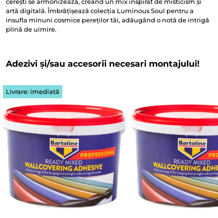
cerești se armonizează, creând un mix inspirat de misticism și
artă digitală. Îmbrățișează colecția Luminous Soul pentru a
insufla minuni cosmice pereților tăi, adăugând o notă de intrigă
plină de uimire.
Adezivi și/sau accesorii necesari montajului!
Livrare: imediată