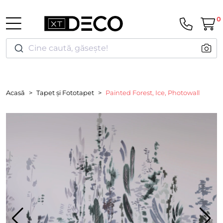
0
Cine caută, găsește!
Acasă
Tapet și Fototapet
Painted Forest, Ice, Photowall