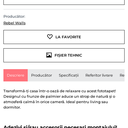
Producător:
Rebel Walls
LA FAVORITE
FIȘIER TEHNIC
Descriere
Producător
Specificații
Referitor livrare
Rece
Transformă-ți casa într-o oază de relaxare cu acest fototapet!
Designul cu frunze de palmier aduce un strop de natură și o
atmosferă calmă în orice cameră. Ideal pentru living sau
dormitor.
Adezivi și/sau accesorii necesari montajului!