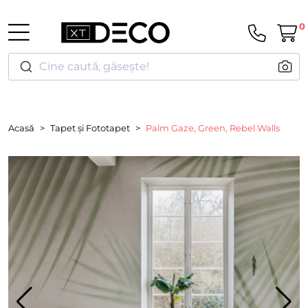
0
Cine caută, găsește!
Acasă
Tapet și Fototapet
Palm Gaze, Green, Rebel Walls