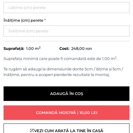
Înălțime (cm) perete
*
2
Suprafață:
1.00
m
Cost:
248,00 ron
2
Suprafața minimă care poate fi comandată este de 1.00 m
.
Te rugăm să adaugi la dimensiunile dorite 5cm / lățime și 5cm /
înălțime, pentru a acoperi pierderile rezultate la montaj.
ADAUGĂ ÎN COȘ
COMANDĂ MOSTRĂ | 10,00 LEI
VEZI CUM ARATĂ LA TINE ÎN CASĂ