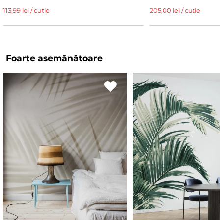
113,99 lei / cutie
205,00 lei / cutie
Foarte asemănătoare