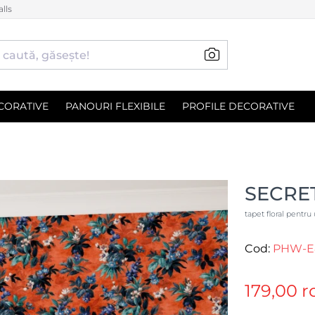
lls
CORATIVE
PANOURI FLEXIBILE
PROFILE DECORATIVE
SECRE
tapet floral pentru
Cod:
PHW-E
179,00 r