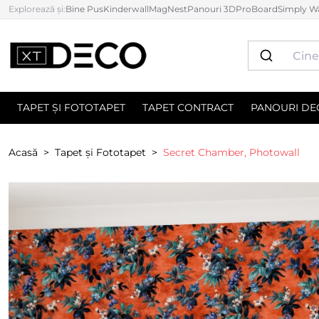
Explorează și:
Bine Pus
Kinderwall
MagNest
Panouri 3D
ProBoard
Simply Wa
TAPET ȘI FOTOTAPET
TAPET CONTRACT
PANOURI DE
Acasă
Tapet și Fototapet
Secret Chamber, Photowall