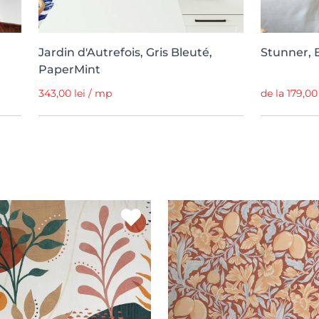
Jardin d'Autrefois, Gris Bleuté,
Stunner, 
PaperMint
343,00 lei / mp
de la 179,00