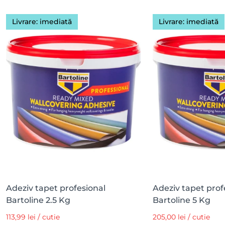
Livrare: imediată
Livrare: imediată
Adeziv tapet profesional
Adeziv tapet prof
Bartoline 2.5 Kg
Bartoline 5 Kg
113,99 lei / cutie
205,00 lei / cutie