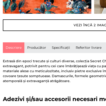
VEZI ÎNCĂ
2
IMAG
Descriere
Producător
Specificații
Referitor livrare
Extrasă din epoci trecute și culturi diverse, colecția Secret
extravagant, potrivit pentru cei care îmbrățișează viața cu p
materiale alese cu meticulozitate, inclusiv pietre exclusiv
covoare țesute somptuoase. Damascurile, formele geometrice 
atemporală și extravaganță atrăgătoare.
Adezivi și/sau accesorii necesari m