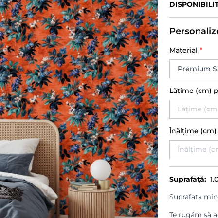
DISPONIBILI
Personaliz
Material
*
Lățime (cm) 
Înălțime (cm
Suprafață:
1.
Suprafața min
Te rugăm să ad