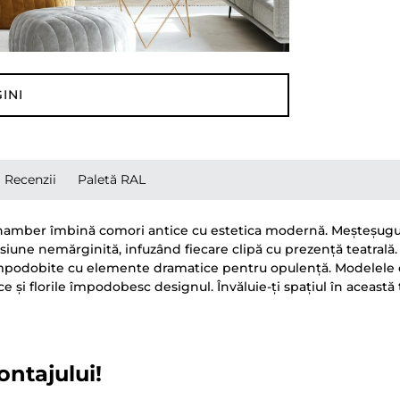
INI
Recenzii
Paletă RAL
 Chamber îmbină comori antice cu estetica modernă. Meșteșugul, c
asiune nemărginită, infuzând fiecare clipă cu prezență teatrală.
e împodobite cu elemente dramatice pentru opulență. Modelele 
și florile împodobesc designul. Învăluie-ți spațiul în aceast
ontajului!