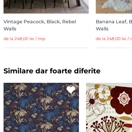
Vintage Peacock, Black, Rebel
Banana Leaf, 
Walls
Walls
de la 248,00 lei / mp
de la 248,00 lei /
Similare dar foarte diferite