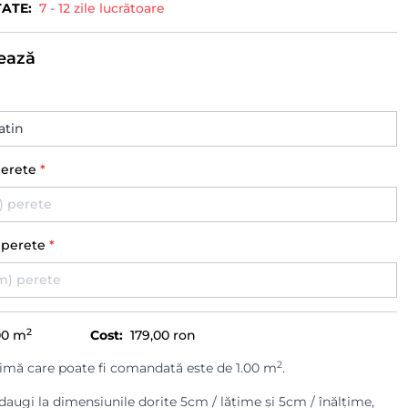
TATE:
7 - 12 zile lucrătoare
ează
perete
*
) perete
*
2
00
m
Cost:
179,00 ron
2
imă care poate fi comandată este de 1.00 m
.
augi la dimensiunile dorite 5cm / lățime și 5cm / înălțime,