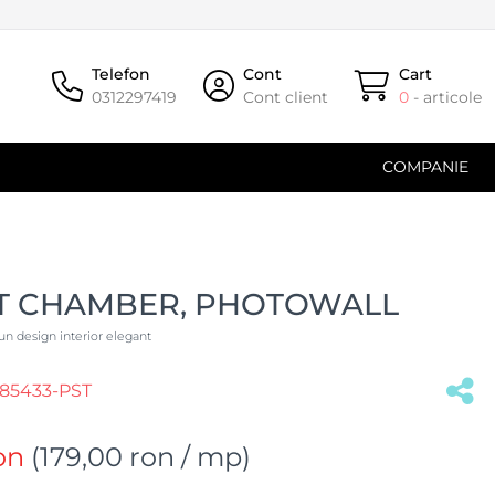
Telefon
Cont
Cart
0312297419
Cont client
0
- articole
COMPANIE
T CHAMBER, PHOTOWALL
 un design interior elegant
85433-PST
on
(
179,00 ron
/ mp)