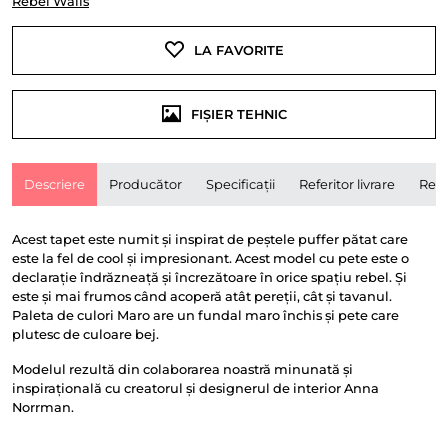
Rebel Walls
LA FAVORITE
FIȘIER TEHNIC
Descriere
Producător
Specificații
Referitor livrare
Rece
Acest tapet este numit și inspirat de peștele puffer pătat care
este la fel de cool și impresionant. Acest model cu pete este o
declarație îndrăzneață și încrezătoare în orice spațiu rebel. Și
este și mai frumos când acoperă atât pereții, cât și tavanul.
Paleta de culori Maro are un fundal maro închis și pete care
plutesc de culoare bej.
Modelul rezultă din colaborarea noastră minunată și
inspirațională cu creatorul și designerul de interior Anna
Norrman.