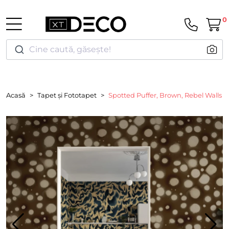
0
Cine caută, găsește!
Acasă
Tapet și Fototapet
Spotted Puffer, Brown, Rebel Walls