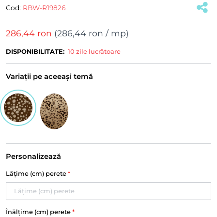
Cod:
RBW-R19826
(#28234)
286,44 ron
(
286,44 ron
/ mp)
DISPONIBILITATE:
10 zile lucrătoare
Variații pe aceeași temă
Personalizează
Lățime (cm) perete
*
Înălțime (cm) perete
*