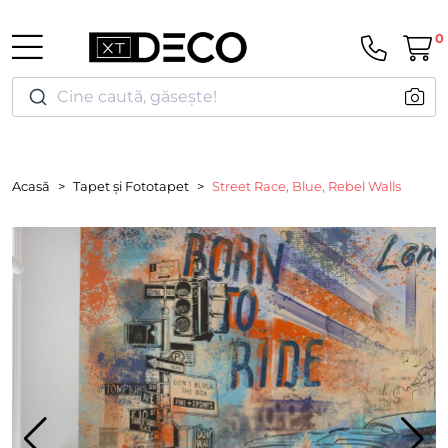
0
Cine caută, găsește!
Acasă
Tapet și Fototapet
Street Race, Blue, Rebel Walls