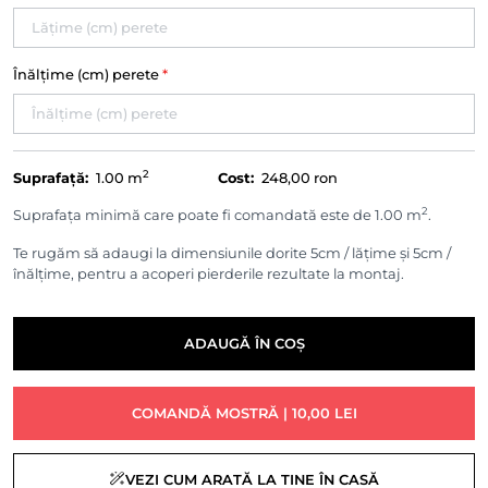
Înălțime (cm) perete
*
2
Suprafață:
1.00
m
Cost:
248,00 ron
2
Suprafața minimă care poate fi comandată este de 1.00 m
.
Te rugăm să adaugi la dimensiunile dorite 5cm / lățime și 5cm /
înălțime, pentru a acoperi pierderile rezultate la montaj.
ADAUGĂ ÎN COȘ
COMANDĂ MOSTRĂ | 10,00 LEI
VEZI CUM ARATĂ LA TINE ÎN CASĂ