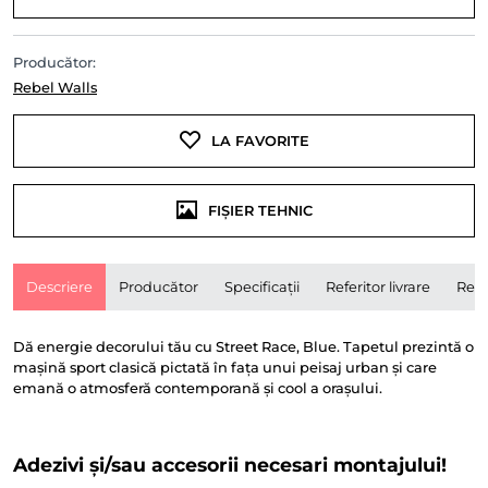
Producător:
Rebel Walls
LA FAVORITE
FIȘIER TEHNIC
Descriere
Producător
Specificații
Referitor livrare
Rece
Dă energie decorului tău cu Street Race, Blue. Tapetul prezintă o
mașină sport clasică pictată în fața unui peisaj urban și care
emană o atmosferă contemporană și cool a orașului.
Adezivi și/sau accesorii necesari montajului!