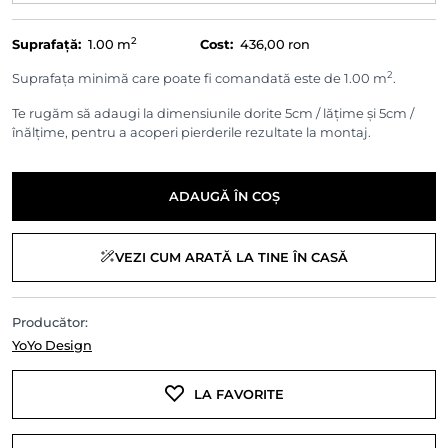
2
Suprafață:
1.00
m
Cost:
436,00 ron
2
Suprafața minimă care poate fi comandată este de 1.00 m
.
Te rugăm să adaugi la dimensiunile dorite 5cm / lățime și 5cm /
înălțime, pentru a acoperi pierderile rezultate la montaj.
ADAUGĂ ÎN COȘ
VEZI CUM ARATĂ LA TINE ÎN CASĂ
Producător:
YoYo Design
LA FAVORITE