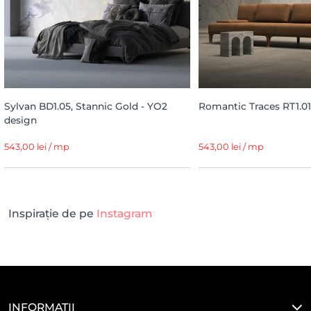
Sylvan BD1.05, Stannic Gold - YO2
Romantic Traces RT1.01
design
543,00 lei / mp
543,00 lei / mp
Inspirație de pe
Instagram
INFORMAȚII