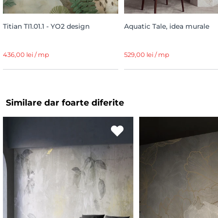
Titian TI1.01.1 - YO2 design
Aquatic Tale, idea murale
436,00 lei / mp
529,00 lei / mp
Similare dar foarte diferite