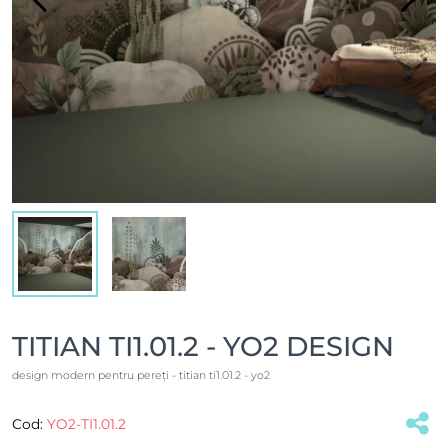
TITIAN TI1.01.2 - YO2 DESIGN
design modern pentru pereți - titian ti1.01.2 - yo2
Cod:
YO2-TI1.01.2
(#16904)