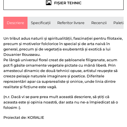
FIȘIER TEHNIC
Descriere
Specificații
Referitor livrare
Recenzii
Paletă
Un tribut adus naturii și spiritualității, fascinației pentru filotaxie,
precum și motivelor folclorice în special și de arta naivă în
general, precum și de vegetația exuberantă și exotică a lui
Douanier Rousseau.
Pe lângă universul floral creat de șabloanele filigranate, acum
pot fi găsite ornamente vegetale pictate cu mână liberă. Prin
amestecul dinamic de două tehnici opuse, artistul reușește să
creeze peisaje naturale imaginare și poetice. Diferitele
reprezentări apar ca suprarealiste și onirice, unde linia dintre
realitate și ficțiune este vagă.
(n.r. Dacă vi se pare prea mult această descriere, să știți că
aceasta este și opinia noastră, dar asta nu ne-a împiedicat să o
folosim :).
Proiectat de: KORALIE