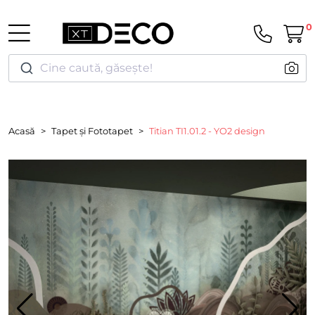
0
Cine caută, găsește!
Acasă
Tapet și Fototapet
Titian TI1.01.2 - YO2 design