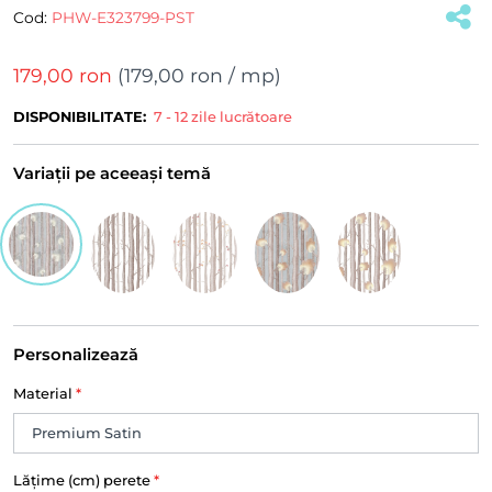
Cod:
PHW-E323799-PST
179,00 ron
(
179,00 ron
/ mp)
DISPONIBILITATE:
7 - 12 zile lucrătoare
Variații pe aceeași temă
Personalizează
Material
*
Lățime (cm) perete
*