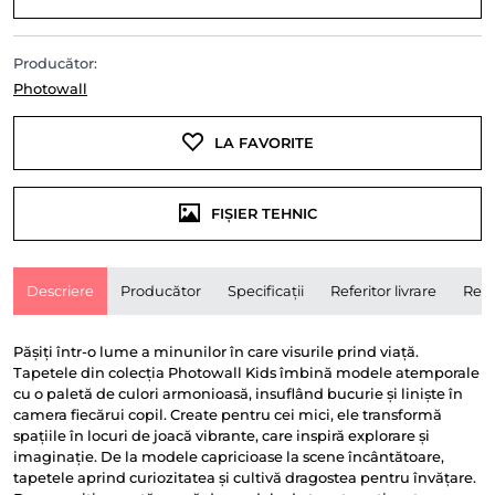
Producător:
Photowall
LA FAVORITE
FIȘIER TEHNIC
Descriere
Producător
Specificații
Referitor livrare
Rece
Pășiți într-o lume a minunilor în care visurile prind viață.
Tapetele din colecția Photowall Kids îmbină modele atemporale
cu o paletă de culori armonioasă, insuflând bucurie și liniște în
camera fiecărui copil. Create pentru cei mici, ele transformă
spațiile în locuri de joacă vibrante, care inspiră explorare și
imaginație. De la modele capricioase la scene încântătoare,
tapetele aprind curiozitatea și cultivă dragostea pentru învățare.