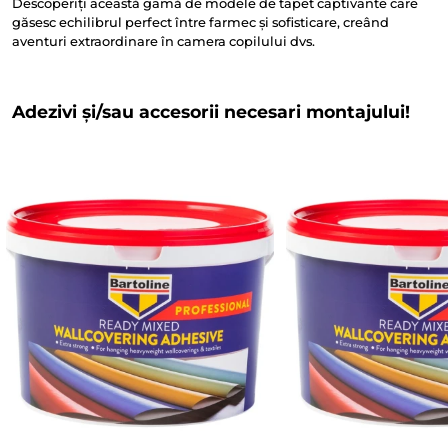
Descoperiți această gamă de modele de tapet captivante care
găsesc echilibrul perfect între farmec și sofisticare, creând
aventuri extraordinare în camera copilului dvs.
Adezivi și/sau accesorii necesari montajului!