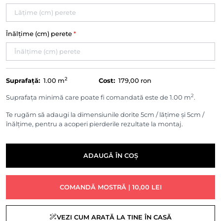
Înălțime (cm) perete
*
2
Suprafață:
1.00
m
Cost:
179,00 ron
2
Suprafața minimă care poate fi comandată este de 1.00 m
.
Te rugăm să adaugi la dimensiunile dorite 5cm / lățime și 5cm /
înălțime, pentru a acoperi pierderile rezultate la montaj.
ADAUGĂ ÎN COȘ
COMANDĂ MOSTRĂ | 10,00 LEI
VEZI CUM ARATĂ LA TINE ÎN CASĂ