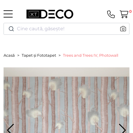
0
Cine caută, găsește!
Acasă
Tapet și Fototapet
Trees and Trees IV, Photowall