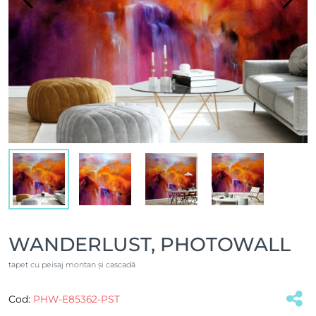
WANDERLUST, PHOTOWALL
tapet cu peisaj montan și cascadă
Cod:
PHW-E85362-PST