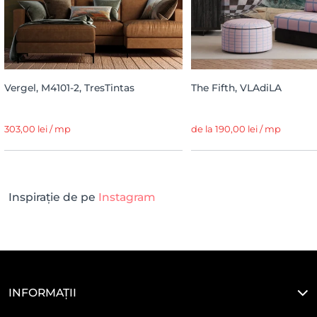
Vergel, M4101-2, TresTintas
The Fifth, VLAdiLA
303,00 lei / mp
de la 190,00 lei / mp
Inspirație de pe
Instagram
INFORMAȚII