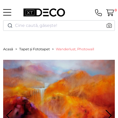
0
Cine caută, găsește!
Acasă
Tapet și Fototapet
Wanderlust, Photowall