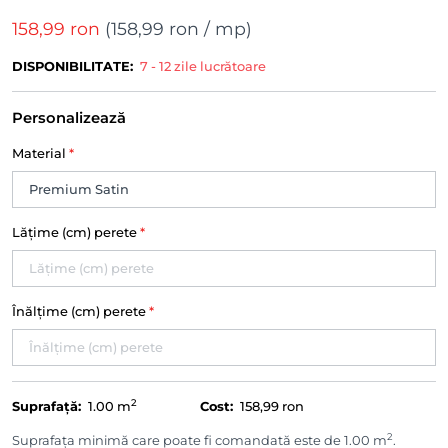
158,99 ron
(
158,99 ron
/ mp)
DISPONIBILITATE:
7 - 12 zile lucrătoare
Personalizează
Material
*
Lățime (cm) perete
*
Înălțime (cm) perete
*
2
Suprafață:
1.00
m
Cost:
158,99 ron
2
Suprafața minimă care poate fi comandată este de 1.00 m
.