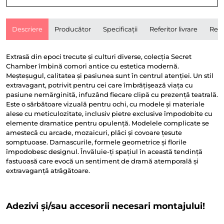
Descriere
Producător
Specificații
Referitor livrare
Rece
Extrasă din epoci trecute și culturi diverse, colecția Secret
Chamber îmbină comori antice cu estetica modernă.
Meșteșugul, calitatea și pasiunea sunt în centrul atenției. Un stil
extravagant, potrivit pentru cei care îmbrățișează viața cu
pasiune nemărginită, infuzând fiecare clipă cu prezență teatrală.
Este o sărbătoare vizuală pentru ochi, cu modele și materiale
alese cu meticulozitate, inclusiv pietre exclusive împodobite cu
elemente dramatice pentru opulență. Modelele complicate se
amestecă cu arcade, mozaicuri, plăci și covoare țesute
somptuoase. Damascurile, formele geometrice și florile
împodobesc designul. Învăluie-ți spațiul în această tendință
fastuoasă care evocă un sentiment de dramă atemporală și
extravaganță atrăgătoare.
Adezivi și/sau accesorii necesari montajului!