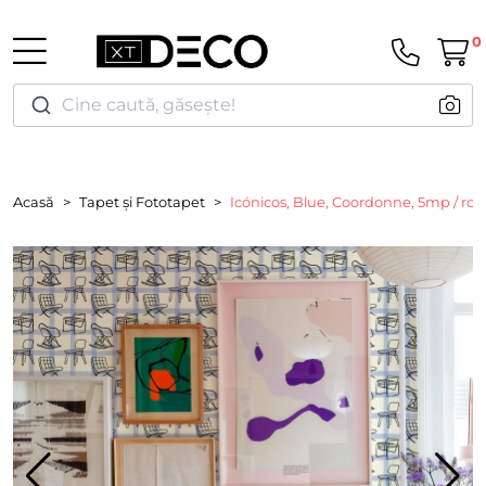
0
Cine caută, găsește!
Acasă
Tapet și Fototapet
Icónicos, Blue, Coordonne, 5mp / rol