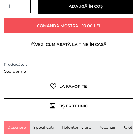
ADAUGĂ ÎN COȘ
COMANDĂ MOSTRĂ | 10,00 LEI
VEZI CUM ARATĂ LA TINE ÎN CASĂ
Producător:
Coordonne
LA FAVORITE
FIȘIER TEHNIC
Descriere
Specificații
Referitor livrare
Recenzii
Paletă