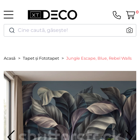
0
Cine caută, găsește!
Acasă
Tapet și Fototapet
Jungle Escape, Blue, Rebel Walls