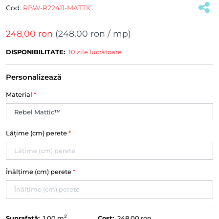
Cod:
RBW-R22411-MATTIC
248,00 ron
(
248,00 ron
/ mp)
DISPONIBILITATE:
10 zile lucrătoare
Personalizează
Material
*
Lățime (cm) perete
*
Înălțime (cm) perete
*
2
Suprafață:
1.00
m
Cost:
248,00 ron