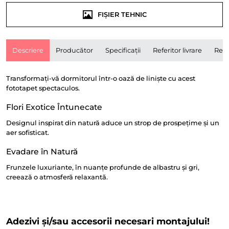
FIȘIER TEHNIC
Descriere
Producător
Specificații
Referitor livrare
Rece
Transformați-vă dormitorul într-o oază de liniște cu acest
fototapet spectaculos.
Flori Exotice Întunecate
Designul inspirat din natură aduce un strop de prospețime și un
aer sofisticat.
Evadare în Natură
Frunzele luxuriante, în nuanțe profunde de albastru și gri,
creează o atmosferă relaxantă.
Adezivi și/sau accesorii necesari montajului!