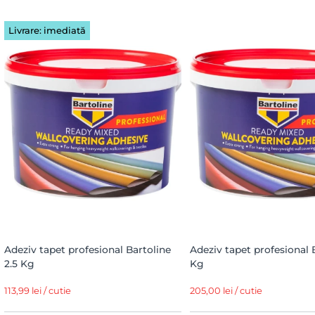
Livrare: imediată
Adeziv tapet profesional Bartoline
Adeziv tapet profesional 
2.5 Kg
Kg
113,99 lei / cutie
205,00 lei / cutie