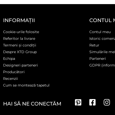
INFORMAȚII
CONTUL 
Cookie-urile folosite
Contul meu
Referitor la livrare
Istoric comen
Termeni și condiții
Retur
Despre XTD Group
Simulările me
Echipa
Parteneri
Designeri parteneri
GDPR (informa
Producători
Recenzii
Cum se montează tapetul
HAI SĂ NE CONECTĂM