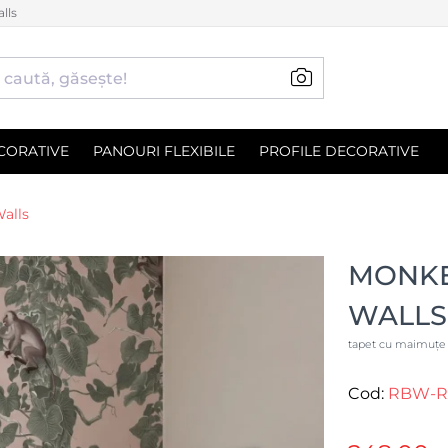
lls
CORATIVE
PANOURI FLEXIBILE
PROFILE DECORATIVE
alls
MONKE
WALLS
tapet cu maimuțe ș
Cod:
RBW-R2