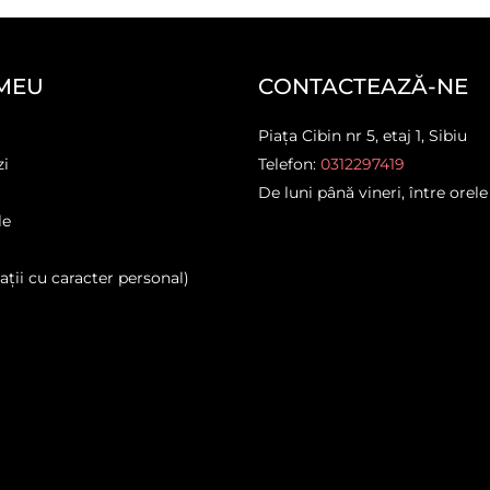
MEU
CONTACTEAZĂ-NE
Piața Cibin nr 5, etaj 1, Sibiu
zi
Telefon:
0312297419
De luni până vineri, între orele
le
ții cu caracter personal)