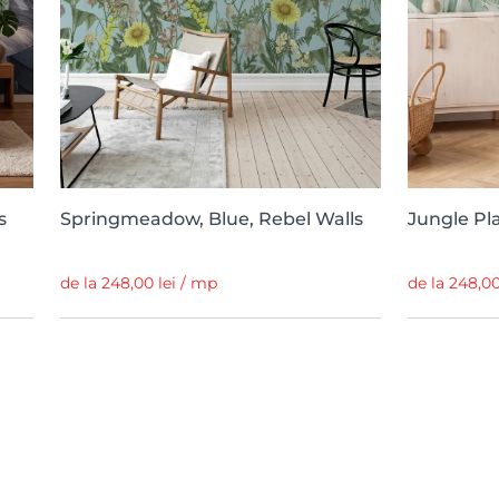
s
Springmeadow, Blue, Rebel Walls
Jungle Pl
de la 248,00 lei / mp
de la 248,00