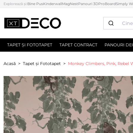
Explorează și:
Bine Pus
Kinderwall
MagNest
Panouri 3D
ProBoard
Simply Wa
TAPET ȘI FOTOTAPET
TAPET CONTRACT
PANOURI DE
Acasă
Tapet și Fototapet
Monkey Climbers, Pink, Rebel W