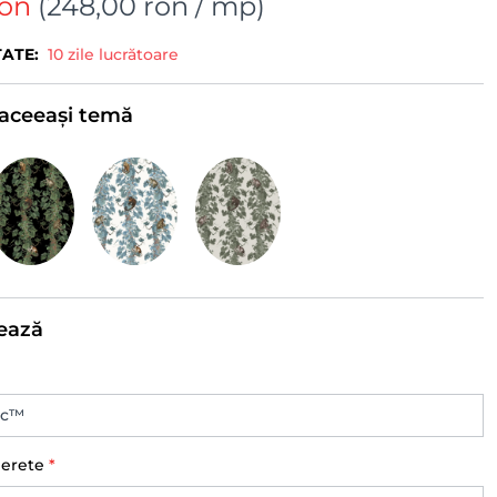
ron
(
248,00 ron
/ mp)
TATE:
10 zile lucrătoare
e aceeași temă
ează
perete
*