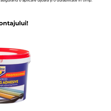
 asigurând o aplicare ușoară și o durabilitate în timp.
ontajului!