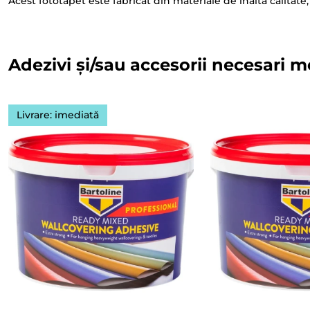
Acest fototapet este fabricat din materiale de înaltă calitate,
Adezivi și/sau accesorii necesari m
Livrare: imediată