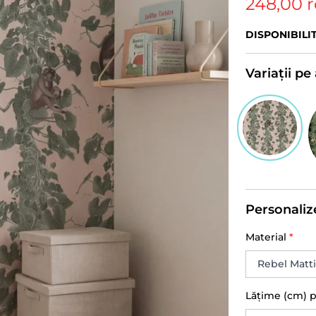
248,00 
DISPONIBILI
Variații p
Personaliz
Material
*
Lățime (cm) 