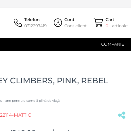
Telefon
Cont
Cart
0312297419
Cont client
0
- articole
COMPANIE
Y CLIMBERS, PINK, REBEL
i liane pentru o cameră plină de viață
2114-MATTIC