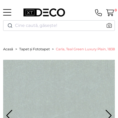
0
Cine caută, găsește!
Acasă
Tapet și Fototapet
Carla, Teal Green Luxury Plain, 1838 W