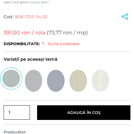
tapet teal green luxury plain
Cod:
1838-1703-114-05
(#16877)
391,00 ron
/ rola
(
73,77 ron
/ mp)
DISPONIBILITATE:
7 - 12 zile lucrătoare
Variații pe aceeași temă
ADAUGĂ ÎN COȘ
Producător: