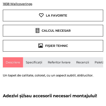
1838 Wallcoverings
LA FAVORITE
CALCUL NECESAR
FIȘIER TEHNIC
Descriere
Specificații
Referitor livrare
Recenzii
Paletă
Un tapet de calitate, colorat, cu un aspect subtil, strălucitor.
Adezivi și/sau accesorii necesari montajului!