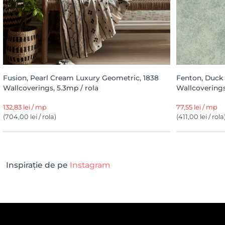
Fusion, Pearl Cream Luxury Geometric, 1838
Fenton, Duck 
Wallcoverings, 5.3mp / rola
Wallcoverings
132,83 lei / mp
77,55 lei / mp
(704,00 lei / rola)
(411,00 lei / rola
Inspirație de pe
Instagram