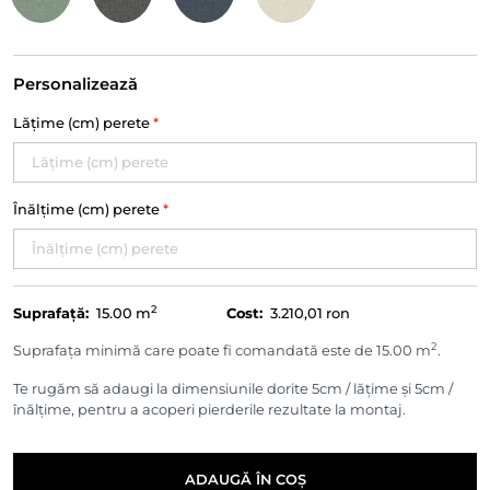
Personalizează
Lățime (cm) perete
*
Înălțime (cm) perete
*
2
Suprafață:
15.00
m
Cost:
3.210,01 ron
2
Suprafața minimă care poate fi comandată este de 15.00 m
.
Te rugăm să adaugi la dimensiunile dorite 5cm / lățime și 5cm /
înălțime, pentru a acoperi pierderile rezultate la montaj.
ADAUGĂ ÎN COȘ