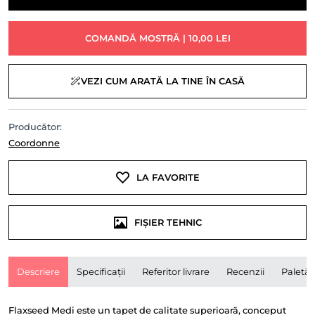
COMANDĂ MOSTRĂ | 10,00 LEI
VEZI CUM ARATĂ LA TINE ÎN CASĂ
Producător:
Coordonne
LA FAVORITE
FIȘIER TEHNIC
Descriere
Specificații
Referitor livrare
Recenzii
Paletă
Flaxseed Medi este un tapet de calitate superioară, conceput