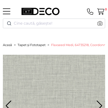
0
Cine caută, găsește!
Acasă
Tapet și Fototapet
Flaxseed Medi, 64735218, Coordonne