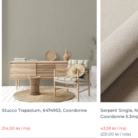
Stucco Trapezium, 6474953, Coordonne
Serpent Single, Na
Coordonne 5.3mp 
214,00 lei / mp
43,59 lei / mp
(231,00 lei / rola)