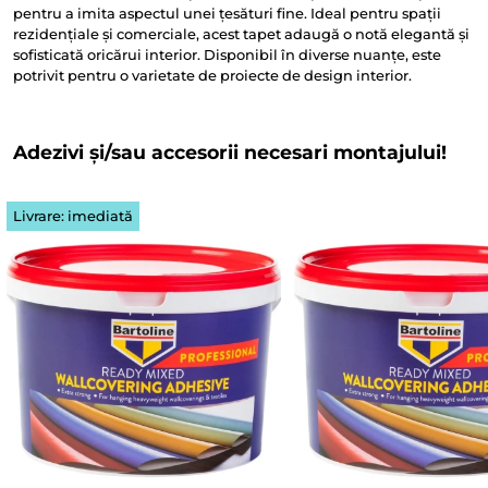
pentru a imita aspectul unei țesături fine. Ideal pentru spații
rezidențiale și comerciale, acest tapet adaugă o notă elegantă și
sofisticată oricărui interior. Disponibil în diverse nuanțe, este
potrivit pentru o varietate de proiecte de design interior.
Adezivi și/sau accesorii necesari montajului!
Livrare: imediată