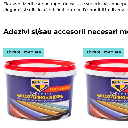
Flaxseed Medi este un tapet de calitate superioară, conceput 
elegantă și sofisticată oricărui interior. Disponibil în divers
Adezivi și/sau accesorii necesari m
Livrare: imediată
Livrare: imediată