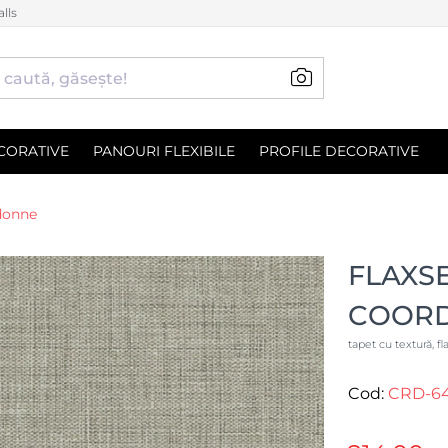
lls
CORATIVE
PANOURI FLEXIBILE
PROFILE DECORATIVE
donne
FLAXSE
COOR
tapet cu textură, 
Cod:
CRD-6