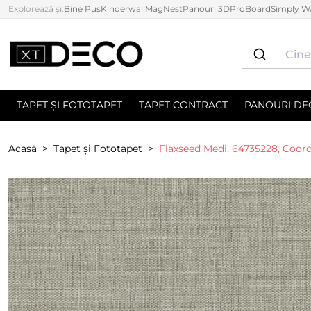
Explorează și:
Bine Pus
Kinderwall
MagNest
Panouri 3D
ProBoard
Simply Wa
TAPET ȘI FOTOTAPET
TAPET CONTRACT
PANOURI DE
Acasă
Tapet și Fototapet
Flaxseed Medi, 64735228, Coor