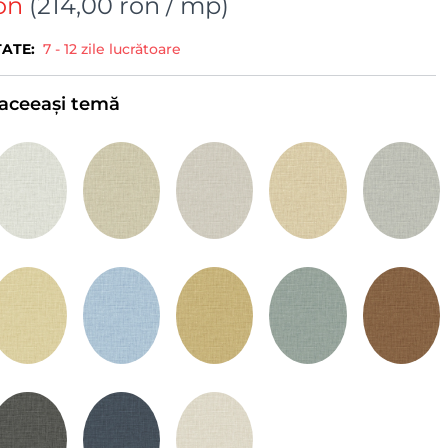
on
(
214,00 ron
/ mp)
TATE:
7 - 12 zile lucrătoare
e aceeași temă