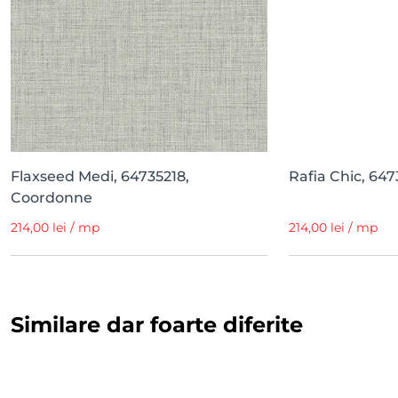
Flaxseed Medi, 64735218,
Rafia Chic, 64
Coordonne
214,00 lei / mp
214,00 lei / mp
Similare dar foarte diferite