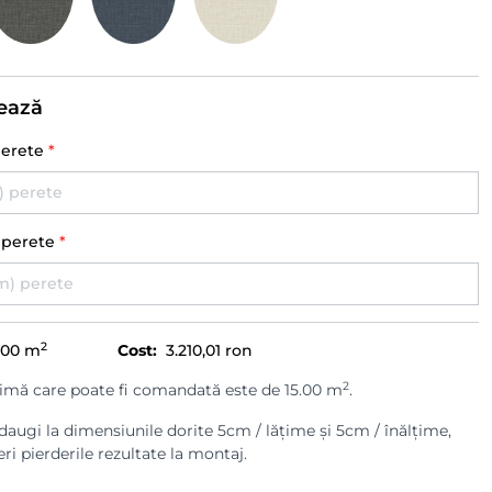
ează
perete
*
) perete
*
2
.00
m
Cost:
3.210,01 ron
2
imă care poate fi comandată este de 15.00 m
.
augi la dimensiunile dorite 5cm / lățime și 5cm / înălțime,
ri pierderile rezultate la montaj.