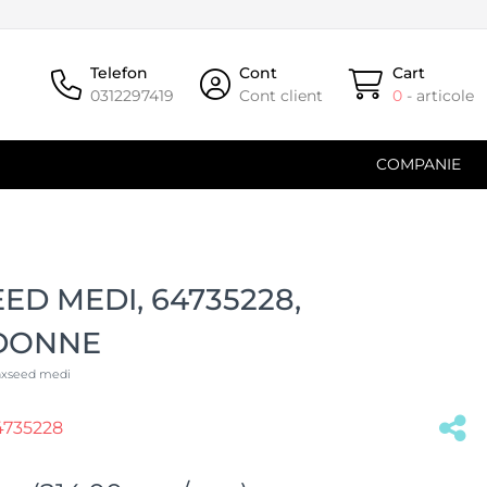
Telefon
Cont
Cart
0312297419
Cont client
0
- articole
COMPANIE
ED MEDI, 64735228,
DONNE
flaxseed medi
4735228
(#33208)