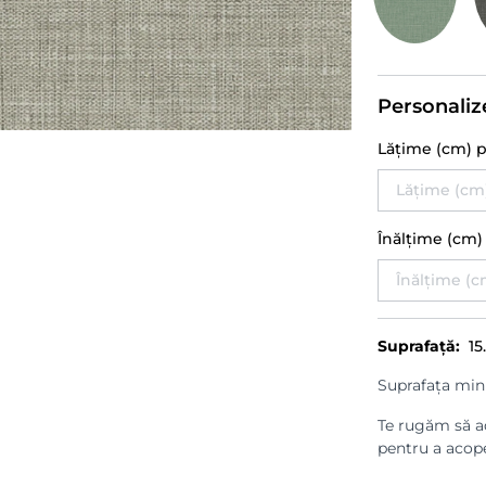
Personaliz
Lățime (cm) 
Înălțime (cm
Suprafață:
15
Suprafața min
Te rugăm să ad
pentru a acope