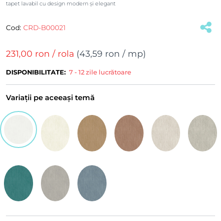
tapet lavabil cu design modern și elegant
Cod:
CRD-B00021
(#31069)
231,00 ron
/ rola
(
43,59 ron
/ mp)
DISPONIBILITATE:
7 - 12 zile lucrătoare
Variații pe aceeași temă