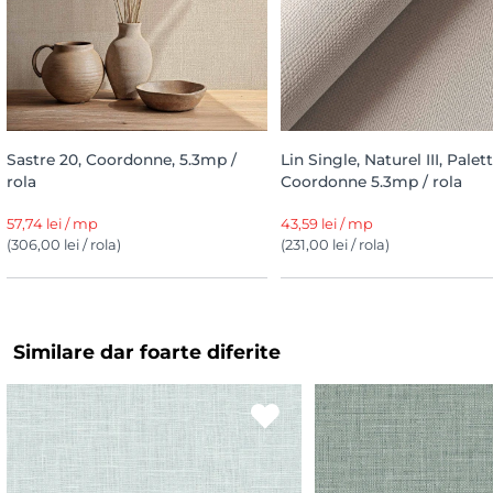
Sastre 20, Coordonne, 5.3mp /
Lin Single, Naturel III, Palett
rola
Coordonne 5.3mp / rola
57,74 lei / mp
43,59 lei / mp
(306,00 lei / rola)
(231,00 lei / rola)
Similare dar foarte diferite