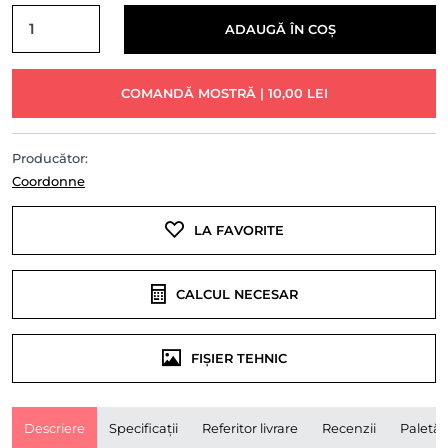
ADAUGĂ ÎN COȘ
COMANDĂ MOSTRĂ | 10,00 LEI
Producător:
Coordonne
LA FAVORITE
CALCUL NECESAR
FIȘIER TEHNIC
Descriere
Specificații
Referitor livrare
Recenzii
Paletă