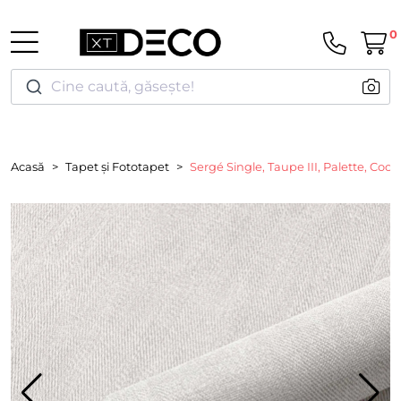
0
Cine caută, găsește!
Acasă
Tapet și Fototapet
Sergé Single, Taupe III, Palette, Coo