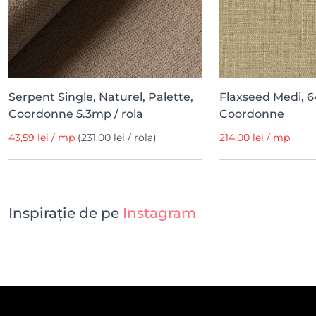
Serpent Single, Naturel, Palette,
Flaxseed Medi, 6
Coordonne 5.3mp / rola
Coordonne
43,59 lei / mp
(231,00 lei / rola)
214,00 lei / mp
Inspirație de pe
Instagram