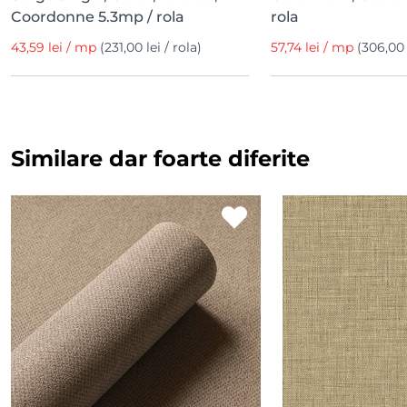
Coordonne 5.3mp / rola
rola
43,59 lei / mp
(231,00 lei / rola)
57,74 lei / mp
(306,00 
Similare dar foarte diferite