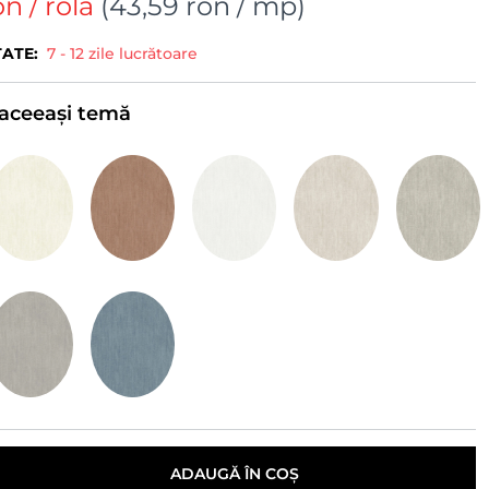
on
/ rola
(
43,59 ron
/ mp)
TATE:
7 - 12 zile lucrătoare
e aceeași temă
ADAUGĂ ÎN COȘ