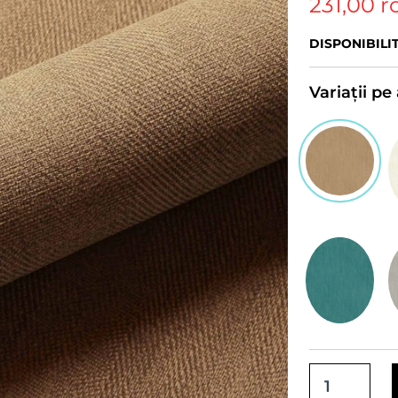
231,00 r
DISPONIBILI
Variații p