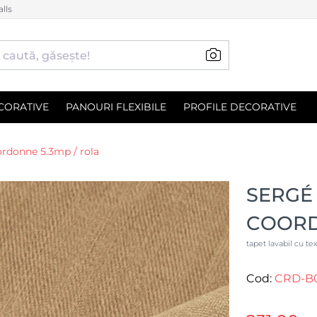
lls
CORATIVE
PANOURI FLEXIBILE
PROFILE DECORATIVE
ordonne 5.3mp / rola
SERGÉ 
COORD
tapet lavabil cu te
Cod:
CRD-B