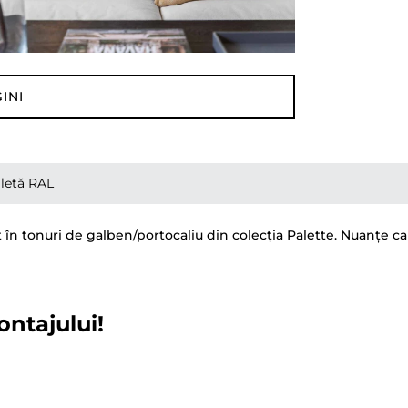
INI
letă RAL
n tonuri de galben/portocaliu din colecția Palette. Nuanțe cald
ontajului!