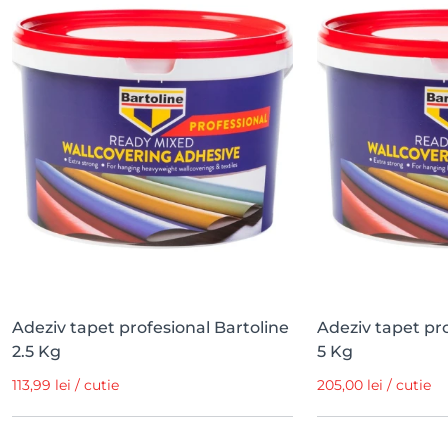
Adeziv tapet profesional Bartoline
Adeziv tapet pro
2.5 Kg
5 Kg
113,99 lei / cutie
205,00 lei / cutie