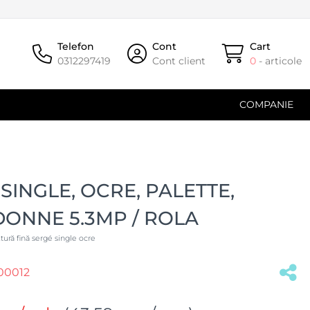
Telefon
Cont
Cart
0312297419
Cont client
0
- articole
COMPANIE
SINGLE, OCRE, PALETTE,
ONNE 5.3MP / ROLA
xtură fină sergé single ocre
00012
(#31060)