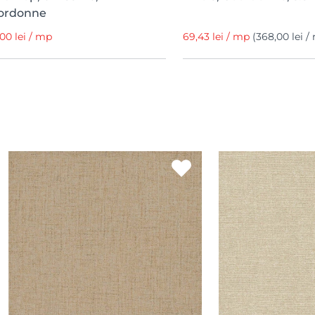
ordonne
,00 lei / mp
69,43 lei / mp
(368,00 lei / 