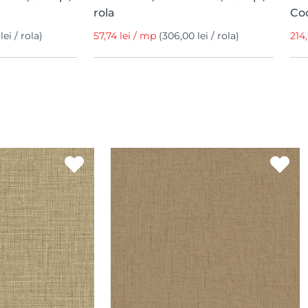
rola
Co
lei / rola)
57,74 lei / mp
(306,00 lei / rola)
214