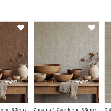
onne, 5.3mp /
Canamo 4, Coordonne, 5.3mp /
Raf