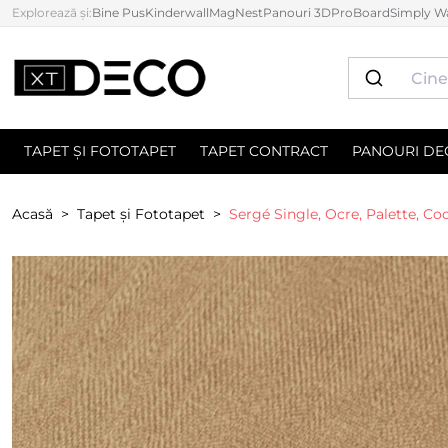
Explorează și:
Bine Pus
Kinderwall
MagNest
Panouri 3D
ProBoard
Simply Wa
TAPET ȘI FOTOTAPET
TAPET CONTRACT
PANOURI DE
Acasă
Tapet și Fototapet
Sergé Single, Ocre, Palette, Co