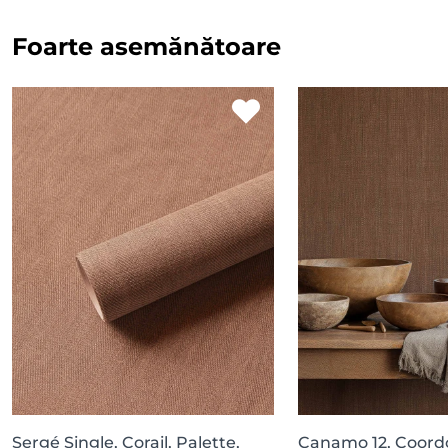
Foarte asemănătoare
Sergé Single, Corail, Palette,
Canamo 12, Coord