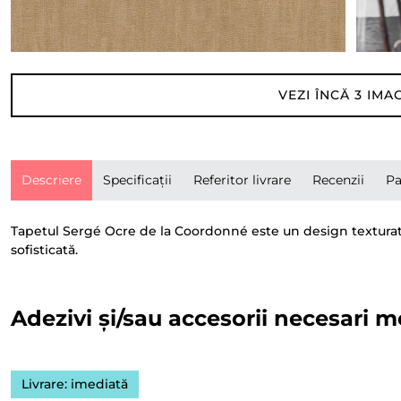
VEZI ÎNCĂ
3
IMAG
Descriere
Specificații
Referitor livrare
Recenzii
Pa
Tapetul Sergé Ocre de la Coordonné este un design texturat î
sofisticată.
Adezivi și/sau accesorii necesari m
Livrare: imediată