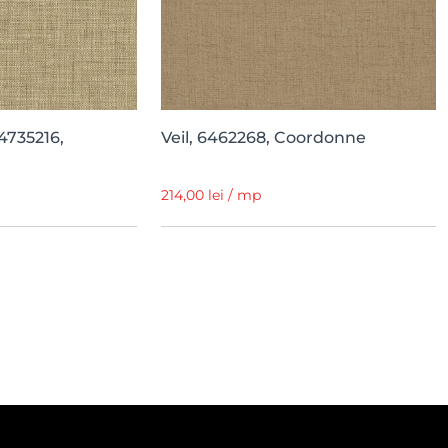
4735216,
Veil, 6462268, Coordonne
214,00 lei / mp