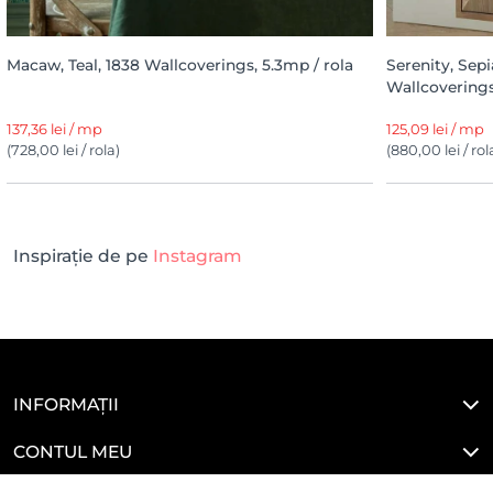
Macaw, Teal, 1838 Wallcoverings, 5.3mp / rola
Serenity, Sepi
Wallcoverings
137,36 lei / mp
125,09 lei / mp
(728,00 lei / rola)
(880,00 lei / rol
Inspirație de pe
Instagram
INFORMAȚII
CONTUL MEU