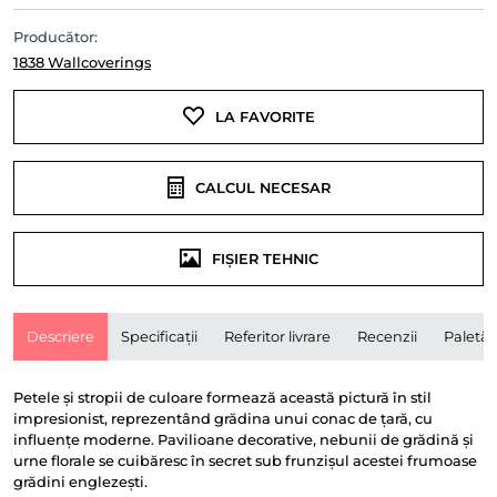
Producător:
1838 Wallcoverings
LA FAVORITE
CALCUL NECESAR
FIȘIER TEHNIC
Descriere
Specificații
Referitor livrare
Recenzii
Paletă
Petele și stropii de culoare formează această pictură în stil
impresionist, reprezentând grădina unui conac de țară, cu
influențe moderne. Pavilioane decorative, nebunii de grădină și
urne florale se cuibăresc în secret sub frunzișul acestei frumoase
grădini englezești.