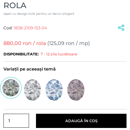
ROLA
tapet cu design toile pentru un decor elegant
Cod:
1838-2109-153-04
(#16842)
880,00 ron
/ rola
(
125,09 ron
/ mp)
DISPONIBILITATE:
7 - 12 zile lucrătoare
Variații pe aceeași temă
ADAUGĂ ÎN COȘ