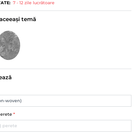
TATE:
7 - 12 zile lucrătoare
e aceeași temă
ează
perete
*