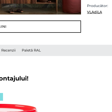
Producător:
VLAdiLA
INI
Recenzii
Paletă RAL
ontajului!
ă