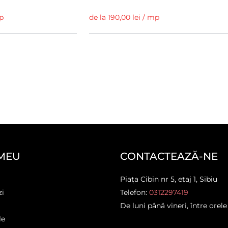
mp
de la 190,00 lei / mp
MEU
CONTACTEAZĂ-NE
Piața Cibin nr 5, etaj 1, Sibiu
zi
Telefon:
0312297419
De luni până vineri, între orele
le