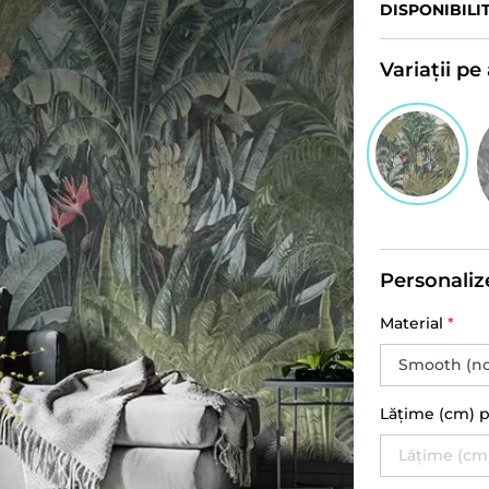
DISPONIBILI
Variații p
Personaliz
Material
*
Lățime (cm) 