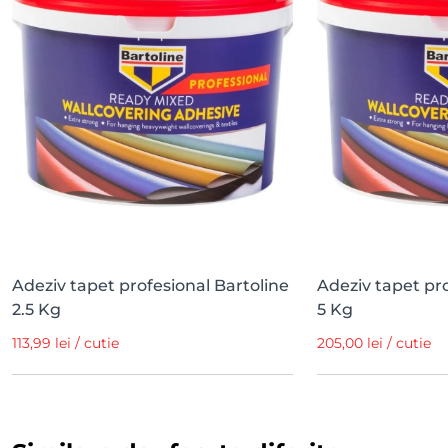
Adeziv tapet profesional Bartoline
Adeziv tapet pro
2.5 Kg
5 Kg
113,99 lei / cutie
205,00 lei / cutie