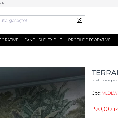
lls
ută, găsește!
CORATIVE
PANOURI FLEXIBILE
PROFILE DECORATIVE
TERRAN
tapet tropical pen
Cod:
VLDLW
190,00 r