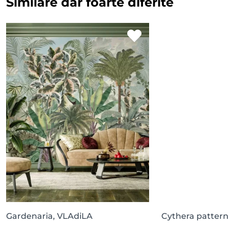
Similare dar foarte diferite
Gardenaria, VLAdiLA
Cythera patter