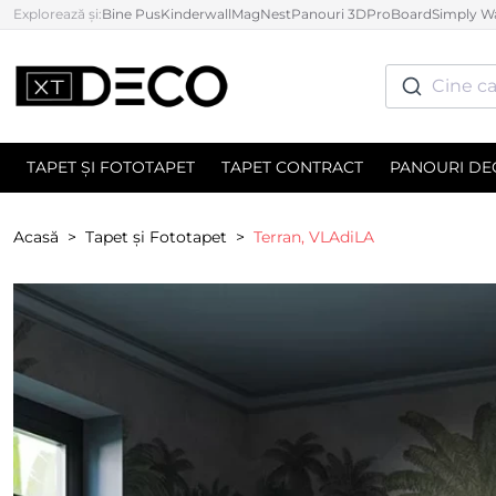
Explorează și:
Bine Pus
Kinderwall
MagNest
Panouri 3D
ProBoard
Simply Wa
Cine ca
TAPET ȘI FOTOTAPET
TAPET CONTRACT
PANOURI DE
Acasă
Tapet și Fototapet
Terran, VLAdiLA