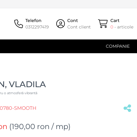
Telefon
Cont
Cart
0312297419
Cont client
0
- articole
COMPANIE
, VLADILA
tru o atmosferă vibrantă
0780-SMOOTH
on
(
190,00 ron
/ mp)