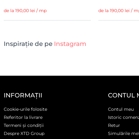
de la 190,00 lei / mp
de la 190,00 lei / 
Inspirație de pe
Instagram
INFORMAȚII
CONTUL 
Cookie-urile folosite
Contul meu
Referitor la livrare
Istoric comen
Termeni și condiții
Retur
Despre XTD Group
Simulările me