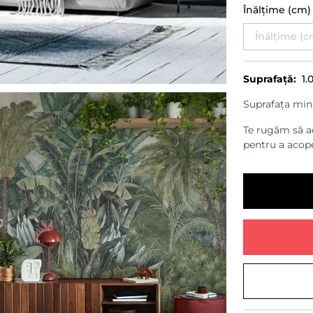
Înălțime (cm
Suprafață:
1.
Suprafața min
Te rugăm să ad
pentru a acope