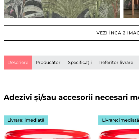
VEZI ÎNCĂ
2
IMAG
Descriere
Producător
Specificații
Referitor livrare
Adezivi și/sau accesorii necesari m
Livrare: imediată
Livrare: imediat