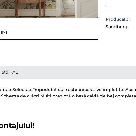
Producător:
Sandberg
INI
letă RAL
lantae Selectae, împodobit cu fructe decorative împletite. Ace
e. Schema de culori Multi prezintă o bază caldă de bej comple
ontajului!