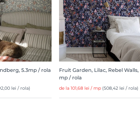
ndberg, 5.3mp / rola
Fruit Garden, Lilac, Rebel Walls,
mp / rola
2,00 lei / rola)
de la 101,68 lei / mp
(508,42 lei / rola)