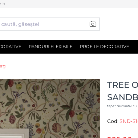
lls
CORATIVE
PANOURI FLEXIBILE
PROFILE DECORATIVE
erg
TREE O
SAND
tapet decorativ cu 
Cod:
SND-S1