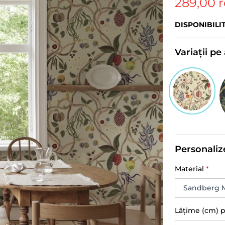
289,00 
DISPONIBILI
Variații p
Personaliz
Material
*
Lățime (cm) 