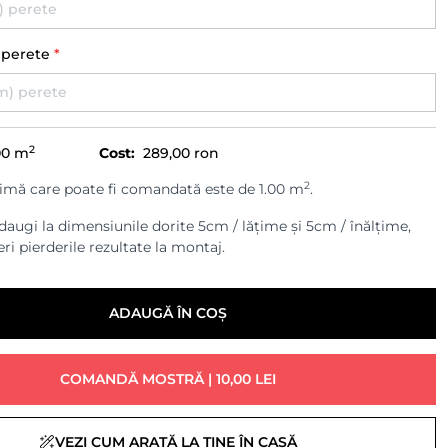
) perete
*
2
00
m
Cost:
289,00 ron
2
imă care poate fi comandată este de 1.00 m
.
augi la dimensiunile dorite 5cm / lățime și 5cm / înălțime,
ri pierderile rezultate la montaj.
ADAUGĂ ÎN COȘ
COMANDĂ MOSTRĂ | 10,00 LEI
VEZI CUM ARATĂ LA TINE ÎN CASĂ