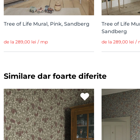
Tree of Life Mural, Pink, Sandberg
Tree of Life Mu
Sandberg
de la 289,00 lei / mp
de la 289,00 lei /
Similare dar foarte diferite