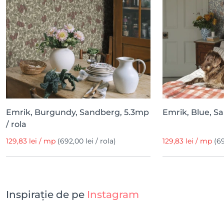
Emrik, Burgundy, Sandberg, 5.3mp
Emrik, Blue, Sa
/ rola
129,83 lei / mp
(692,00 lei / rola)
129,83 lei / mp
(69
Inspirație de pe
Instagram