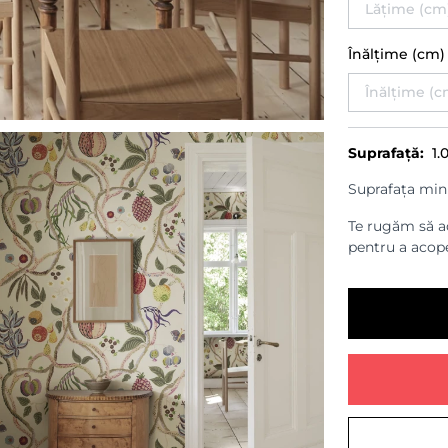
Înălțime (cm
Suprafață:
1.
Suprafața min
Te rugăm să ad
pentru a acope