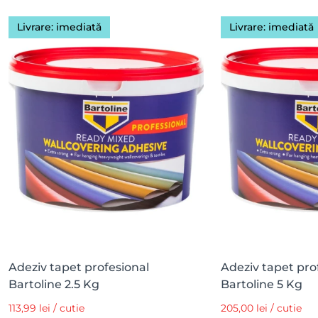
Livrare: imediată
Livrare: imediată
Adeziv tapet profesional
Adeziv tapet pro
Bartoline 2.5 Kg
Bartoline 5 Kg
113,99 lei / cutie
205,00 lei / cutie