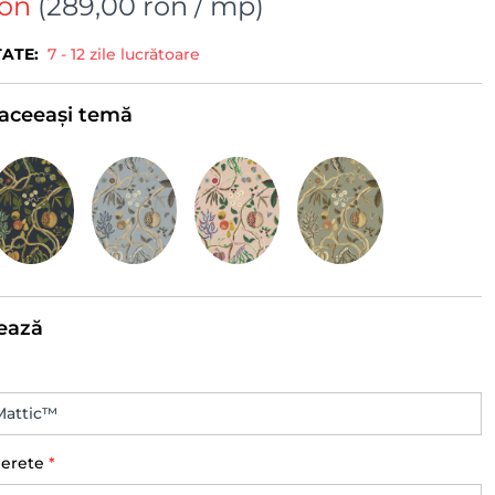
ron
(
289,00 ron
/ mp)
TATE:
7 - 12 zile lucrătoare
e aceeași temă
ează
perete
*