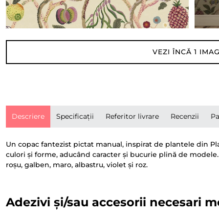
VEZI ÎNCĂ
1
IMAG
Descriere
Specificații
Referitor livrare
Recenzii
Pa
Un copac fantezist pictat manual, inspirat de plantele din P
culori și forme, aducând caracter și bucurie plină de model
roșu, galben, maro, albastru, violet și roz.
Adezivi și/sau accesorii necesari m