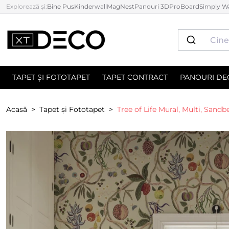
Explorează și:
Bine Pus
Kinderwall
MagNest
Panouri 3D
ProBoard
Simply Wa
TAPET ȘI FOTOTAPET
TAPET CONTRACT
PANOURI DE
Acasă
Tapet și Fototapet
Tree of Life Mural, Multi, Sandb