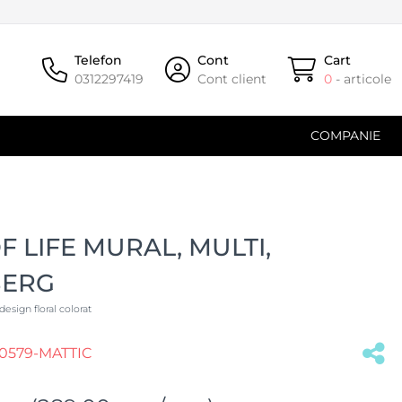
Telefon
Cont
Cart
0312297419
Cont client
0
- articole
COMPANIE
F LIFE MURAL, MULTI,
BERG
design floral colorat
0579-MATTIC