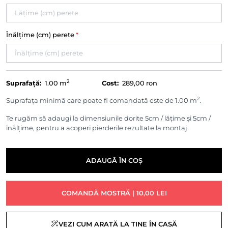
Înălțime (cm) perete
*
2
Suprafață:
1.00
m
Cost:
289,00 ron
2
Suprafața minimă care poate fi comandată este de 1.00 m
.
Te rugăm să adaugi la dimensiunile dorite 5cm / lățime și 5cm /
înălțime, pentru a acoperi pierderile rezultate la montaj.
ADAUGĂ ÎN COȘ
COMANDĂ MOSTRĂ | 10,00 LEI
VEZI CUM ARATĂ LA TINE ÎN CASĂ