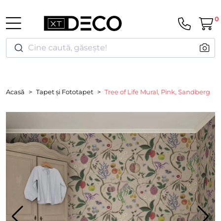
0
Cine caută, găsește!
Acasă
Tapet și Fototapet
Tree of Life Mural, Pink, Sandberg