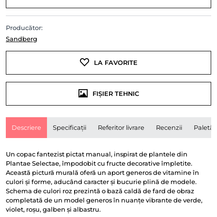
Producător:
Sandberg
LA FAVORITE
FIȘIER TEHNIC
Descriere
Specificații
Referitor livrare
Recenzii
Paletă
Un copac fantezist pictat manual, inspirat de plantele din
Plantae Selectae, împodobit cu fructe decorative împletite.
Această pictură murală oferă un aport generos de vitamine în
culori și forme, aducând caracter și bucurie plină de modele.
Schema de culori roz prezintă o bază caldă de fard de obraz
completată de un model generos în nuanțe vibrante de verde,
violet, roșu, galben și albastru.