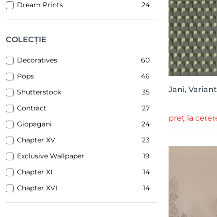
Dream Prints
24
Idea Murale
23
YoYo Design
20
COLECȚIE
1838 Wallcoverings
19
Decoratives
60
Inkiostro Bianco
14
Pops
46
Majvillan
8
Jani, Varian
Shutterstock
35
Simply Walls
4
Contract
27
NettFront
3
preț la cerer
Giopagani
24
TresTintas
3
Chapter XV
23
Mardom Decor
3
Exclusive Wallpaper
19
Yamazaki
2
Chapter XI
14
Lamelio
1
Chapter XVI
14
JP Decor
1
Poetic
11
PaperMint
1