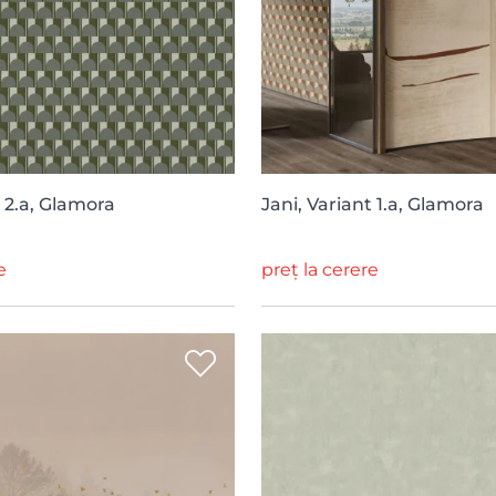
t 2.a, Glamora
Jani, Variant 1.a, Glamora
e
preț la cerere