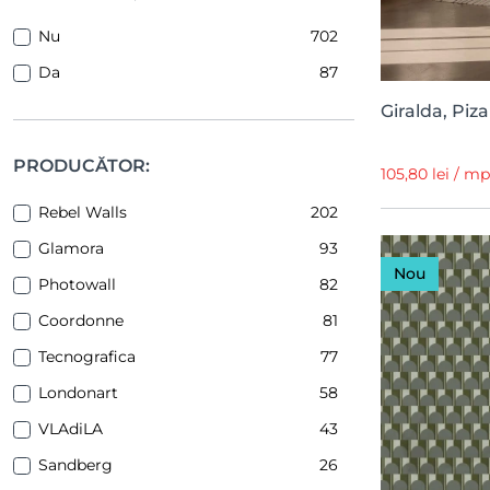
Nu
702
Da
87
Giralda, Piz
PRODUCĂTOR:
105,80 lei / m
Rebel Walls
202
Glamora
93
Nou
Photowall
82
Coordonne
81
Tecnografica
77
Londonart
58
VLAdiLA
43
Sandberg
26