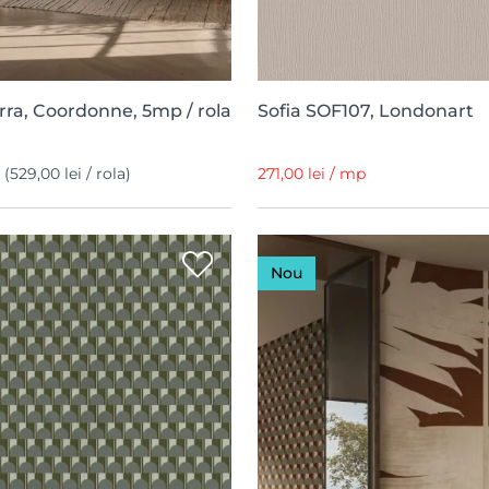
arra, Coordonne, 5mp / rola
Sofia SOF107, Londonart
p
(529,00 lei / rola)
271,00 lei / mp
Nou