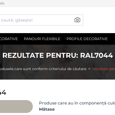
lls
CORATIVE
PANOURI FLEXIBILE
PROFILE DECORATIVE
REZULTATE PENTRU: RAL7044
odusele care sunt conform criteriului de căutare
rezultate pe
44
Produse care au în componență culo
Mătase