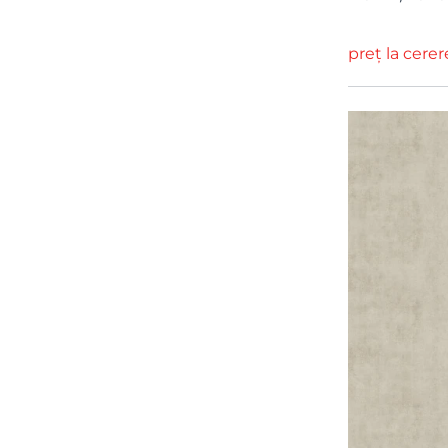
Palette
3
Lofstad
3
preț la cerer
Japandi
3
Panorama
3
Botanika
3
Terracota
3
Mons Klint
3
Mas A Tierra
3
Looney Tunes
3
Alma Espanol
3
Vintage Brocade
3
Rebel Favourites
3
Modern Simplicity
3
Lattice Geometrics
3