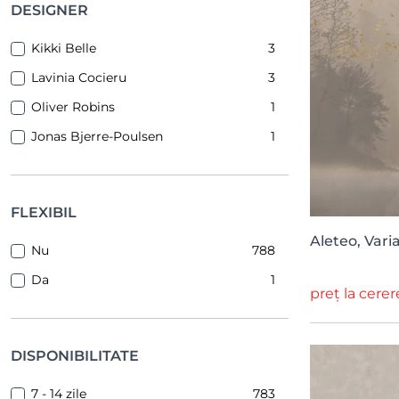
Surfaces
11
DESIGNER
Paper Collective
1
Eclectic Elegance
10
Kikki Belle
3
Chapter XIII
9
Lavinia Cocieru
3
Kimono Tale Books
9
Oliver Robins
1
Open Window
8
Jonas Bjerre-Poulsen
1
Genesis
7
Victorian
7
Scenery
6
FLEXIBIL
Sketchbook
6
Aleteo, Vari
Nu
788
Family Fun
6
Da
1
preț la cerer
Eden Escape
6
Meet a Rebel
6
DISPONIBILITATE
Photowall Kids
6
Poetry
5
7 - 14 zile
783