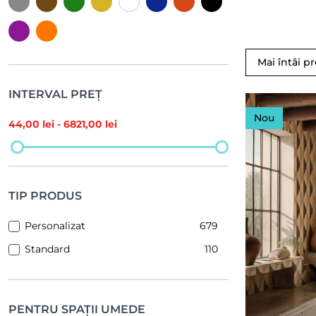
Mai întâi p
INTERVAL PREȚ
Nou
44
,00 lei -
6821
,00 lei
TIP PRODUS
Personalizat
679
Standard
110
PENTRU SPAȚII UMEDE