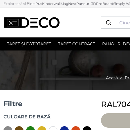
Explorează și:
Bine Pus
Kinderwall
MagNest
Panouri 3D
ProBoard
Simply Wa
TAPET ȘI FOTOTAPET
TAPET CONTRACT
PANOURI DE
Acasă
Pr
Filtre
RAL70
CULOARE DE BAZĂ