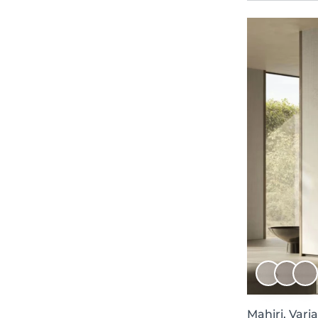
Simplicity
4
Wonder World
4
Piece Unique
4
Cottage Core
4
Second Moment
4
Mystic Shades
4
Collection XII
4
Flowers & More
4
Sense of Wanderlust
4
Random Metallics II
4
Lur
3
AGORA
3
Willow
3
Tactus
3
Mahiri, Vari