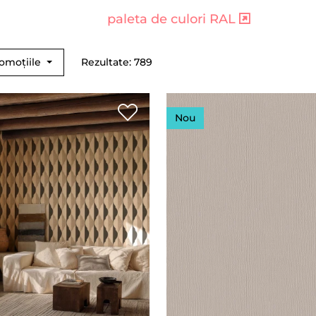
paleta de culori RAL
romoțiile
Rezultate: 789
Nou