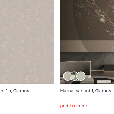
nt 1.a, Glamora
Marna, Variant 1, Glamora
e
preț la cerere