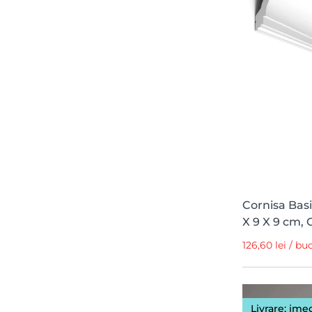
19 cm
1
16 cm
1
15 cm
1
9.4 cm
1
113 cm
1
95.2 cm
1
88.7 cm
1
82.8 cm
1
77.5 cm
1
Cornisa Bas
X 9 X 9 cm, 
76.8 cm
1
126,60 lei / bu
75.2 cm
1
74.8 cm
1
70.7 cm
1
Livrare: ime