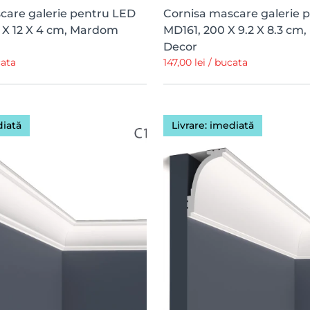
care galerie pentru LED
Cornisa mascare galerie 
 X 12 X 4 cm, Mardom
MD161, 200 X 9.2 X 8.3 c
Decor
cata
147,00 lei / bucata
diată
Livrare: imediată