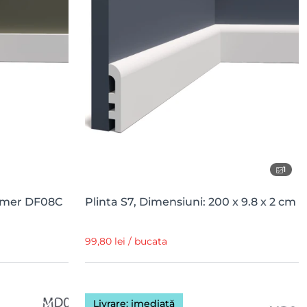
1
limer DF08C
Plinta S7, Dimensiuni: 200 x 9.8 x 2 cm
99,80 lei / bucata
Livrare: imediată