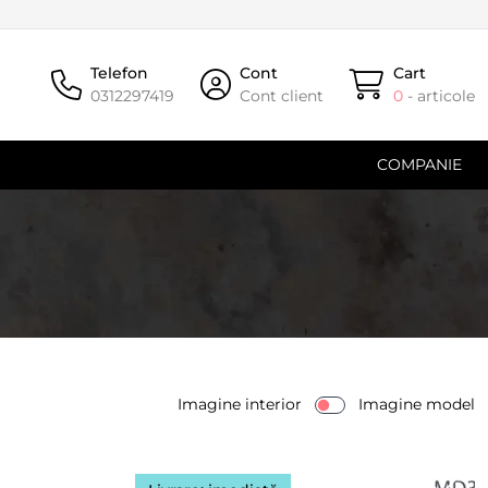
Telefon
Cont
Cart
0312297419
Cont client
0
- articole
COMPANIE
Imagine interior
Imagine model