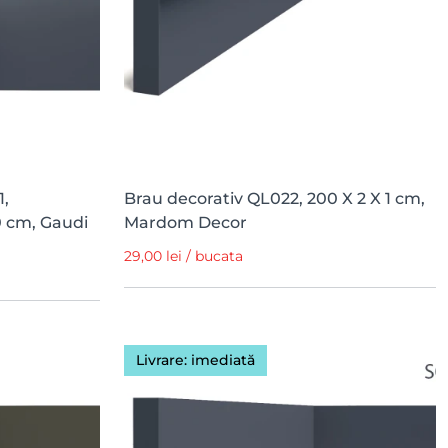
1,
Brau decorativ QL022, 200 X 2 X 1 cm,
0 cm, Gaudi
Mardom Decor
29,00 lei / bucata
Livrare: imediată