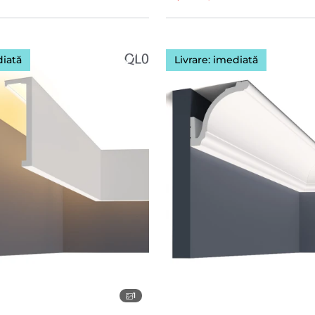
diată
Livrare: imediată
1