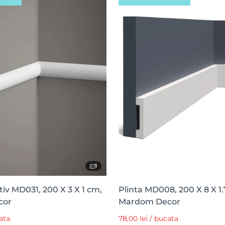
1
iv MD031, 200 X 3 X 1 cm,
Plinta MD008, 200 X 8 X 1
cor
Mardom Decor
ata
78,00 lei / bucata