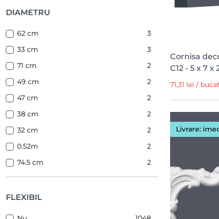
DIAMETRU
62 cm
3
33 cm
3
Cornisa deco
71 cm
2
C12 - 5 x 7 
49 cm
2
71,31 lei / buca
47 cm
2
38 cm
2
Livrare: ime
32 cm
2
0.52m
2
74.5 cm
2
69.5 cm
2
61.5 cm
2
FLEXIBIL
48.5 cm
2
Nu
1048