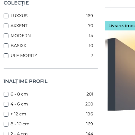
COLECȚIE
LUXXUS
169
Livrare: ime
AXXENT
70
MODERN
14
BASIXX
10
ULF MORITZ
7
ÎNĂLȚIME PROFIL
6 - 8 cm
201
4 - 6 cm
200
> 12 cm
196
8 - 10 cm
169
2 - 4 cm
144