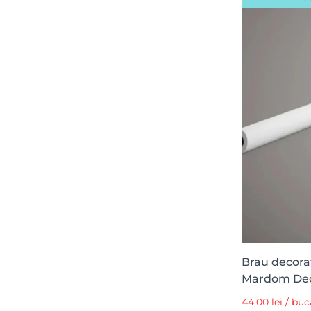
65.9 cm
1
65.6 cm
1
59.6 cm
1
59.2 cm
1
55.5 cm
1
52.6 cm
1
52.5 cm
1
51.5 cm
1
51.4 cm
1
51.2 cm
1
49.2 cm
1
43.5 cm
1
Brau decorat
Mardom De
39.5 cm
1
44,00 lei / buc
38.5 cm
1