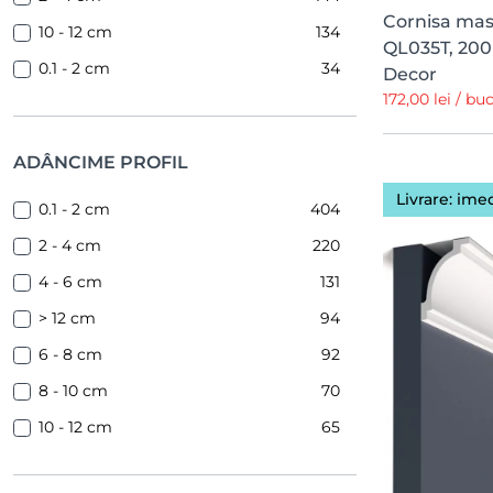
Cornisa mas
10 - 12 cm
134
QL035T, 200
0.1 - 2 cm
34
Decor
172,00 lei / bu
ADÂNCIME PROFIL
Livrare: ime
0.1 - 2 cm
404
2 - 4 cm
220
4 - 6 cm
131
> 12 cm
94
6 - 8 cm
92
8 - 10 cm
70
10 - 12 cm
65