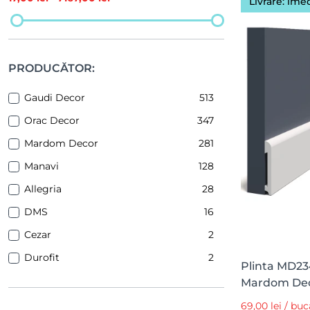
Livrare: ime
PRODUCĂTOR:
Gaudi Decor
513
Orac Decor
347
Mardom Decor
281
Manavi
128
Allegria
28
DMS
16
Cezar
2
Durofit
2
Plinta MD234
Mardom De
69,00 lei / buc