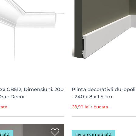
ixx CB512, Dimensiuni: 200
Plintă decorativă duropo
Orac Decor
- 240 x 8 x 1.5 cm
cata
68,99 lei / bucata
diată
Livrare: imediată