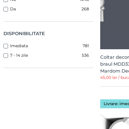
40.4 cm
2
Da
268
82 cm
1
79 cm
1
75 cm
1
DISPONIBILITATE
72 cm
1
Imediata
781
70 cm
1
7 - 14 zile
536
Coltar deco
67 cm
1
braul MDD332
Mardom De
60 cm
1
45,00 lei / buc
59 cm
1
48 cm
1
40 cm
1
Livrare: ime
34 cm
1
28 cm
1
26 cm
1