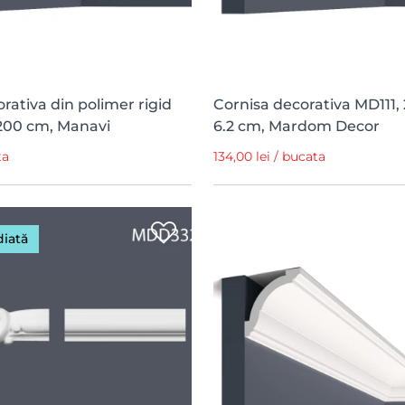
rativa din polimer rigid
Cornisa decorativa MD111, 
x 200 cm, Manavi
6.2 cm, Mardom Decor
ta
134,00 lei / bucata
diată