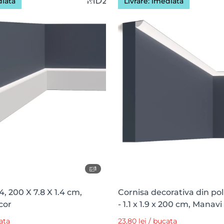
diată
Livrare: imediată
1
, 200 X 7.8 X 1.4 cm,
Cornisa decorativa din pol
cor
- 1.1 x 1.9 x 200 cm, Manavi
ata
23,80 lei / bucata