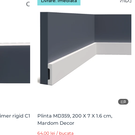
Livrare: imediată
3
imer rigid C1
Plinta MD359, 200 X 7 X 1.6 cm,
Mardom Decor
64,00 lei / bucata