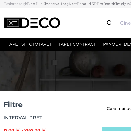
Explorează și:
Bine Pus
Kinderwall
MagNest
Panouri 3D
ProBoard
Simply Wa
TAPET ȘI FOTOTAPET
TAPET CONTRACT
PANOURI DE
Filtre
Cele mai p
INTERVAL PREȚ
17
,00 lei -
7167
,00 lei