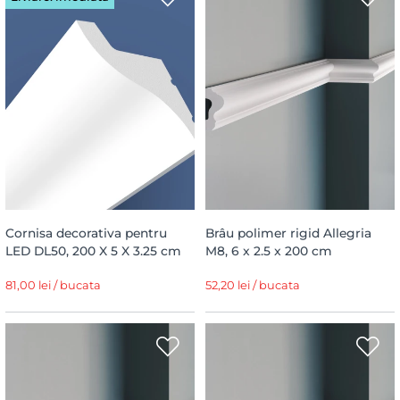
Cornisa decorativa pentru
Brâu polimer rigid Allegria
LED DL50, 200 X 5 X 3.25 cm
M8, 6 x 2.5 x 200 cm
81,00 lei / bucata
52,20 lei / bucata