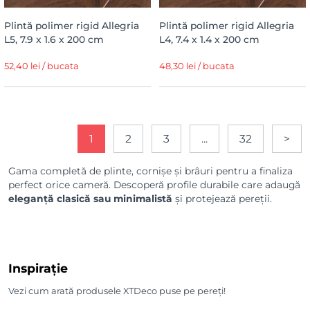
Plintă polimer rigid Allegria
Plintă polimer rigid Allegria
L5, 7.9 x 1.6 x 200 cm
L4, 7.4 x 1.4 x 200 cm
52,40 lei / bucata
48,30 lei / bucata
1
2
3
...
32
>
Gama completă de plinte, cornișe și brâuri pentru a finaliza
perfect orice cameră. Descoperă profile durabile care adaugă
eleganță clasică sau minimalistă
și protejează pereții.
Inspirație
Vezi cum arată produsele XTDeco puse pe pereți!