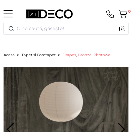
0
Cine caută, găsește!
Acasă
Tapet și Fototapet
Drapes, Bronze, Photowall