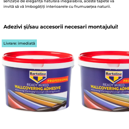
senzație de eleganță naturală inegalabilă, aceste tapete vă
invită să vă îmbogățiți interioarele cu frumusețea naturii.
Adezivi și/sau accesorii necesari montajului!
Livrare: imediată