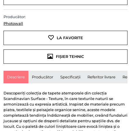
Producător:
Photowall
LA FAVORITE
FIȘIER TEHNIC
Descriere
Producător
Specificații
Referitor livrare
Rece
Descoperiți colecția de tapete atemporale din colecția
Scandinavian Surface - Texture, în care texturile naturii se
armonizează cu expresia artistică. Inspirat de materiale precum
piatra, textilele și peisajele organice senine, aceste modele
completează tendința îndrăzneață de mobilier, creând fundaluri
jucause și opțiuni de draperii detaliate pentru spațiile dvs. de
locuit. Cu o paletă de culori liniștitoare care evocă liniștea și o