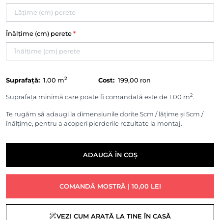
Înălțime (cm) perete
*
2
Suprafață:
1.00
m
Cost:
199,00 ron
2
Suprafața minimă care poate fi comandată este de 1.00 m
.
Te rugăm să adaugi la dimensiunile dorite 5cm / lățime și 5cm /
înălțime, pentru a acoperi pierderile rezultate la montaj.
ADAUGĂ ÎN COȘ
COMANDĂ MOSTRĂ | 10,00 LEI
VEZI CUM ARATĂ LA TINE ÎN CASĂ