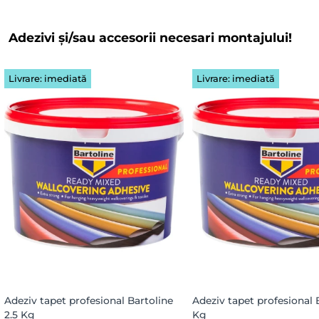
Adezivi și/sau accesorii necesari montajului!
Livrare: imediată
Livrare: imediată
Adeziv tapet profesional Bartoline
Adeziv tapet profesional 
2.5 Kg
Kg