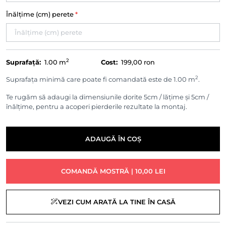
Înălțime (cm) perete
*
2
Suprafață:
1.00
m
Cost:
199,00 ron
2
Suprafața minimă care poate fi comandată este de 1.00 m
.
Te rugăm să adaugi la dimensiunile dorite 5cm / lățime și 5cm /
înălțime, pentru a acoperi pierderile rezultate la montaj.
ADAUGĂ ÎN COȘ
COMANDĂ MOSTRĂ | 10,00 LEI
VEZI CUM ARATĂ LA TINE ÎN CASĂ