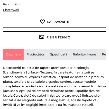
Producător:
Photowall
LA FAVORITE
FIȘIER TEHNIC
Descriere
Producător
Specificații
Referitor livrare
Rece
Descoperiți colecția de tapete atemporale din colecția
Scandinavian Surface - Texture, în care texturile naturii se
armonizează cu expresia artistică. Inspirat de materiale precum
piatra, textilele și peisajele organice senine, aceste modele
completează tendința îndrăzneață de mobilier, creând fundaluri
jucause și opțiuni de draperii detaliate pentru spațiile dvs. de
locuit. Cu o paletă de culori liniștitoare care evocă liniștea și o
senzație de eleganță naturală inegalabilă, aceste tapete vă
invită să vă îmbogățiți interioarele cu frumusețea naturii.