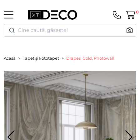
0
Cine caută, găsește!
Acasă
Tapet și Fototapet
Drapes, Gold, Photowall