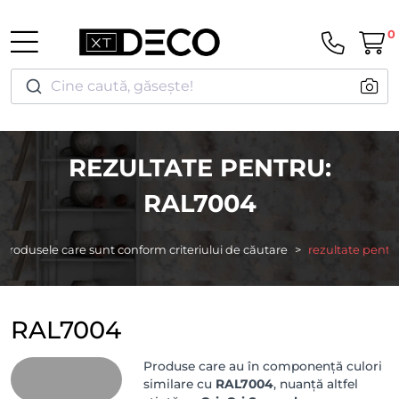
0
Cine caută, găsește!
REZULTATE PENTRU:
RAL7004
Produsele care sunt conform criteriului de căutare
rezultate pentr
RAL7004
Produse care au în componență culori
similare cu
RAL7004
, nuanță altfel