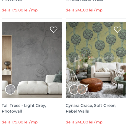
de la 179,00 lei / mp
de la 248,00 lei / mp
Tall Trees - Light Grey,
Cynara Grace, Soft Green,
Photowall
Rebel Walls
de la 179,00 lei / mp
de la 248,00 lei / mp