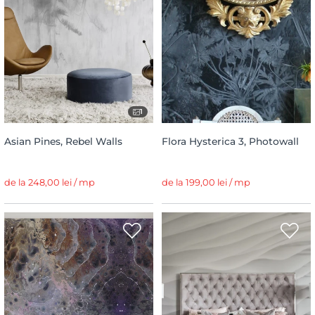
1
Asian Pines, Rebel Walls
Flora Hysterica 3, Photowall
de la 248,00 lei / mp
de la 199,00 lei / mp