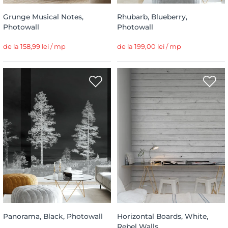
Grunge Musical Notes,
Rhubarb, Blueberry,
Photowall
Photowall
de la 158,99 lei / mp
de la 199,00 lei / mp
Panorama, Black, Photowall
Horizontal Boards, White,
Rebel Walls