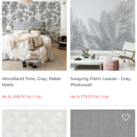
Woodland Toile, Gray, Rebel
Swaying Palm Leaves - Gray,
Walls
Photowall
de la 248,00 lei / mp
de la 179,00 lei / mp