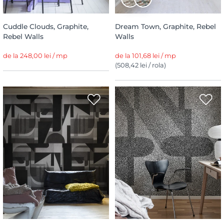
Cuddle Clouds, Graphite,
Dream Town, Graphite, Rebel
Rebel Walls
Walls
de la 248,00 lei / mp
de la 101,68 lei / mp
(508,42 lei / rola)