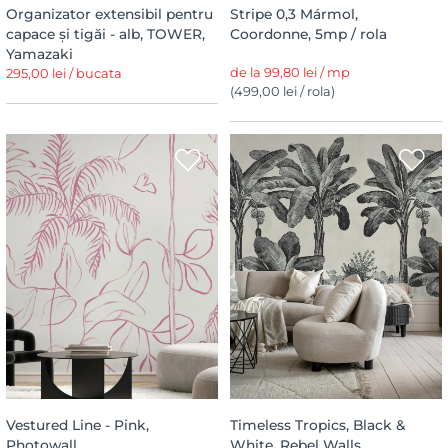
Organizator extensibil pentru
Stripe 0,3 Mármol,
capace și tigăi - alb, TOWER,
Coordonne, 5mp / rola
Yamazaki
de la 99,80 lei / mp
295,00 lei / bucata
(499,00 lei / rola)
Vestured Line - Pink,
Timeless Tropics, Black &
Photowall
White, Rebel Walls