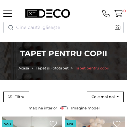
0
Cine caută, găsește!
TAPET PENTRU COPII
Acasă
Tapet și Fototapet
Tapet pentru copii
Filtru
Cele mai noi
Imagine interior
Imagine model
Nou
Nou