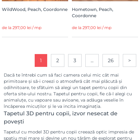
WildWood, Peach, Coordonne
Hometown, Peach,
Coordonne
de la 297,00 lei / mp
de la 297,00 lei / mp
1
2
3
...
26
>
Dacă te întrebi cum să faci camera celui mic cât mai
primitoare și să-i creezi o atmosferă cât mai plăcută și
odihnitoare, te sfătuim să alegi un tapet pentru copii din
oferta site-ului nostru. Tapetul pentru copii, fie că-l alegi cu
animaluțe, cu vapoare sau avioane, va adăuga veselie în
încăperea micuților și le va incita imaginația.
Tapetul 3D pentru copii, izvor nesecat de
povești
Tapetul cu model 3D pentru copii creează optic impresia de
spațiu mai mare și devine un nou tărâm de explorat pentru