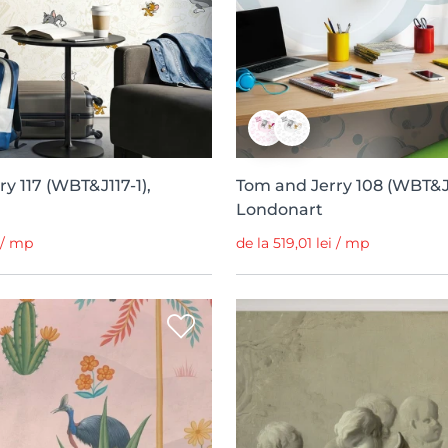
y 117 (WBT&J117-1),
Tom and Jerry 108 (WBT&J1
Londonart
i / mp
de la 519,01 lei / mp