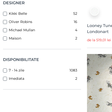
Familjen
17
DESIGNER
Dreamland
17
Kikki Belle
52
Mimica
16
Oliver Robins
16
Looney Tune
Play
14
Michael Mullan
4
Londonart
Storytime
14
Maison
2
de la 519,01 le
Random Kids
14
Giopagani
12
Poetry
11
DISPONIBILITATE
Wonder World
9
7 - 14 zile
1083
Tidlosa
8
Imediata
2
Maps
6
Kids
6
Familj II
6
Modern Simplicity
6