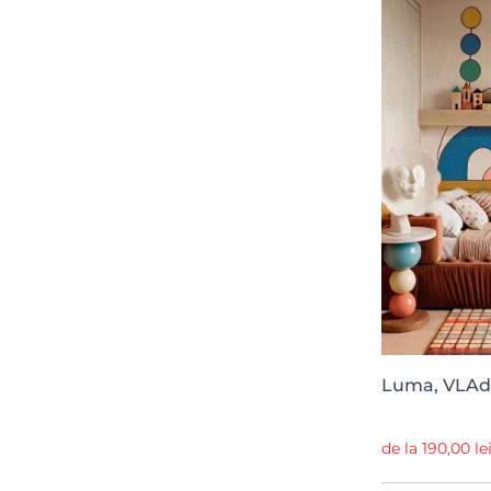
Scenery
1
Palette
1
Bouquet
1
Textures
1
Spectrum
1
Frontage
1
Herbarium
1
Greenhouse
1
Essentials
1
Toiletpaper
1
Palm Garden
1
Luma, VLAd
Chapter XVI
1
de la 190,00 le
Web Selection
1
Nostalgia Anew
1