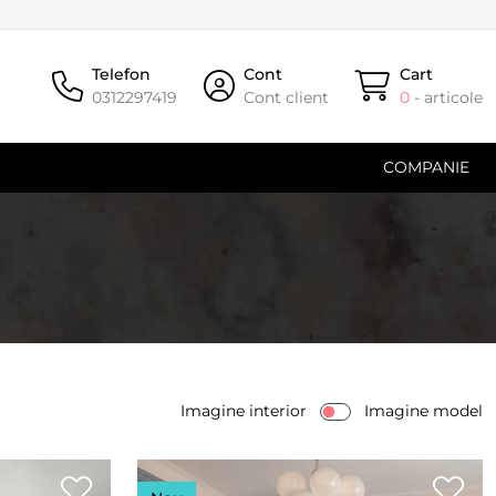
Telefon
Cont
Cart
0312297419
Cont client
0
- articole
COMPANIE
Imagine interior
Imagine model