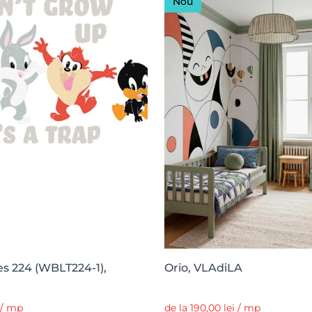
Nou
s 224 (WBLT224-1),
Orio, VLAdiLA
i / mp
de la 190,00 lei / mp