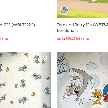
s 222 (WBLT222-1),
Tom and Jerry 124 (WBT&J1
Londonart
i / mp
de la 519,01 lei / mp