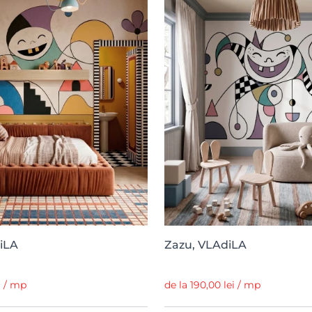
iLA
Zazu, VLAdiLA
i / mp
de la 190,00 lei / mp