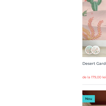
Jordnara
3
Game On!
3
Panorama Stories
3
Passion
2
Kolonin
2
Fantasy
2
More is More
2
Mystic Shades
2
Rebel Favourites
2
Desert Gard
Eclectic Elegance
2
de la 179,00 le
Arv
1
Anima
1
Poetic
1
Nou
Oddity
1