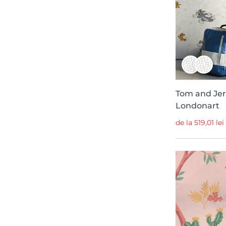
Home
5
Symbolic
5
Well-Being
5
Eden Escape
5
Decoratives
5
Open Window
4
Tom and Jerr
Londonart
Cottage Core
4
de la 519,01 le
Villa Dalarö II
4
Sandberg Heritage
4
Dreamland by Oliver Robins
4
Lofstad
3
Line Up
3
Panorama
3