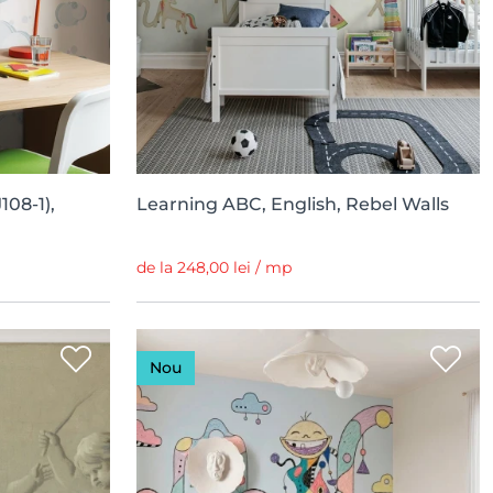
08-1),
Learning ABC, English, Rebel Walls
de la 248,00 lei / mp
Nou