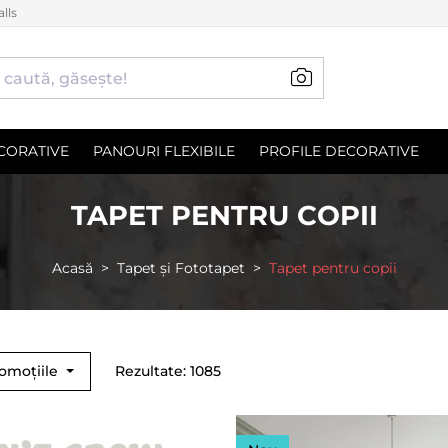
lls
CORATIVE
PANOURI FLEXIBILE
PROFILE DECORATIVE
TAPET PENTRU COPII
Acasă
Tapet și Fototapet
Tapet pentru copii
romoțiile
Rezultate: 1085