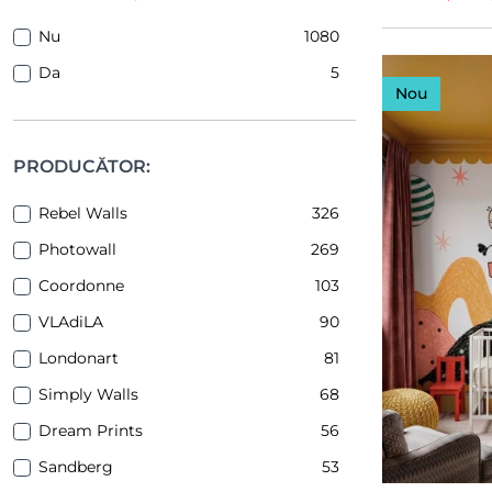
Nu
1080
Da
5
Nou
PRODUCĂTOR:
Rebel Walls
326
Photowall
269
Coordonne
103
VLAdiLA
90
Londonart
81
Simply Walls
68
Dream Prints
56
Sandberg
53