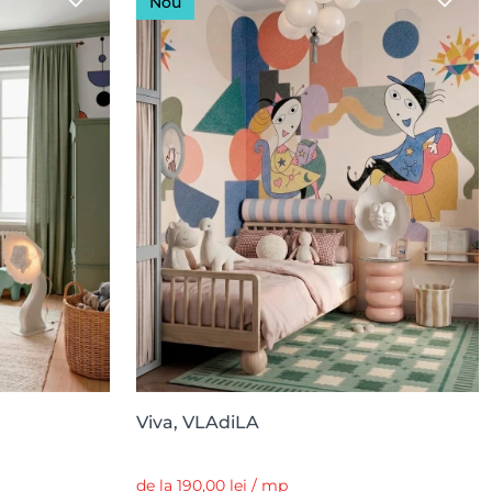
Nou
Viva, VLAdiLA
de la 190,00 lei / mp