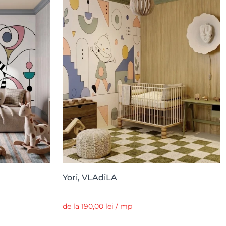
Yori, VLAdiLA
de la 190,00 lei / mp