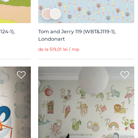
24-1),
Tom and Jerry 119 (WBT&J119-1),
Londonart
de la 519,01 lei / mp