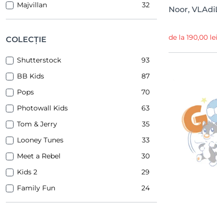
Majvillan
32
Noor, VLAdi
Tecnografica
5
Glamora
1
de la 190,00 le
COLECȚIE
PaperMint
1
Shutterstock
93
BB Kids
87
Pops
70
Photowall Kids
63
Tom & Jerry
35
Looney Tunes
33
Meet a Rebel
30
Kids 2
29
Family Fun
24
Merry Memories
19