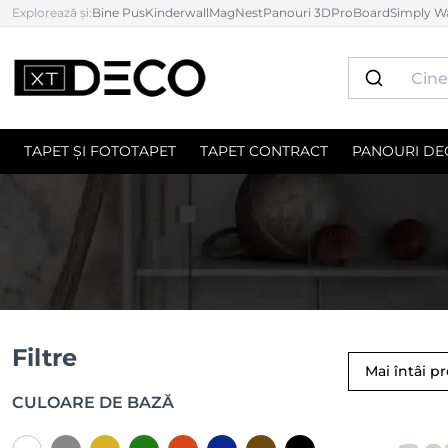
Explorează și:
Bine Pus
Kinderwall
MagNest
Panouri 3D
ProBoard
Simply Wa
TAPET ȘI FOTOTAPET
TAPET CONTRACT
PANOURI DE
Filtre
Mai întâi p
CULOARE DE BAZĂ