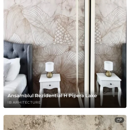
Ansamblul Rezidential H Pipera Lake
IB ARHITECTURE
7