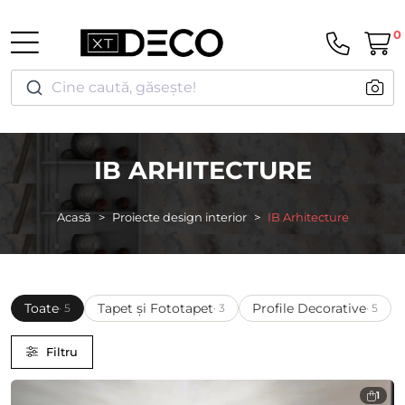
0
Cine caută, găsește!
IB ARHITECTURE
Acasă
Proiecte design interior
IB Arhitecture
Toate
Tapet și Fototapet
Profile Decorative
· 5
· 3
· 5
Filtru
1