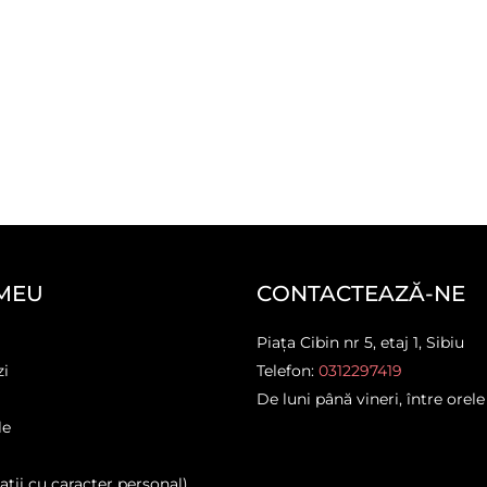
MEU
CONTACTEAZĂ-NE
Piața Cibin nr 5, etaj 1, Sibiu
zi
Telefon:
0312297419
De luni până vineri, între orele
le
ții cu caracter personal)