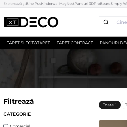
Explorează și:
Bine Pus
Kinderwall
MagNest
Panouri 3D
ProBoard
Simply Wa
TAPET ȘI FOTOTAPET
TAPET CONTRACT
PANOURI DE
Filtrează
Toate
· 1
CATEGORIE
Comercial