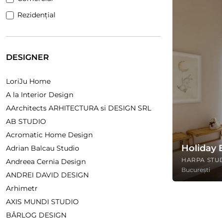
Rezidențial
DESIGNER
LoriJu Home
A la Interior Design
AArchitects ARHITECTURA si DESIGN SRL
AB STUDIO
Acromatic Home Design
Holiday 
Adrian Balcau Studio
HARPA STU
Andreea Cernia Design
București
ANDREI DAVID DESIGN
Arhimetr
AXIS MUNDI STUDIO
BÂRLOG DESIGN