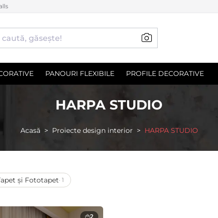
lls
CORATIVE
PANOURI FLEXIBILE
PROFILE DECORATIVE
HARPA STUDIO
Acasă
Proiecte design interior
HARPA STUDIO
Tapet și Fototapet
· 1
2