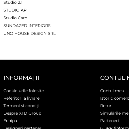
Studio 2.1
STUDIO AP
Studio Caro
SUNDAZED INTERIORS
UNO HOUSE DESIGN SRL
INFORMAȚII
CONTUL 
Cookie-urile folosite
Contul meu
Referitor la livrare
Istoric comen
Termeni și condiții
Retur
Despre XTD Group
Simulările me
Echipa
Parteneri
Designeri parteneri
GDPR (informa