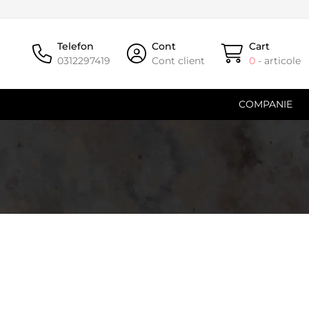
Telefon
Cont
Cart
0312297419
Cont client
0
- articole
COMPANIE