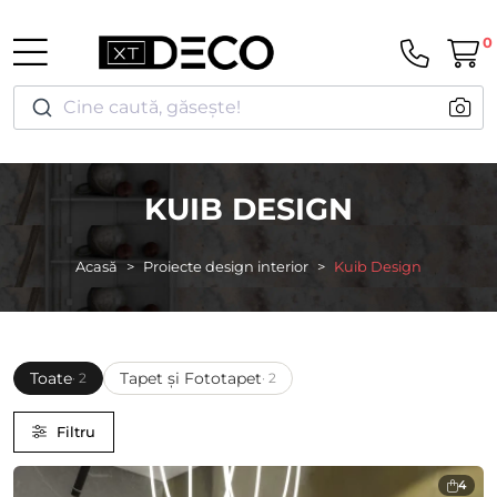
0
Cine caută, găsește!
KUIB DESIGN
Acasă
Proiecte design interior
Kuib Design
Toate
Tapet și Fototapet
· 2
· 2
Filtru
4