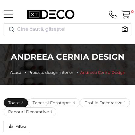
0
Cine caută, găsește!
ANDREEA CERNIA DESIGN
Acasă
Proiecte design interior
Andreea Cernia Design
Toate
Tapet și Fototapet
Profile Decorative
· 5
· 4
· 1
Panouri Decorative
· 1
Filtru