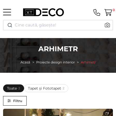
0
Cine caută, găsește!
ARHIMETR
Acasă
Proiecte design interior
Arhimetr
Toate
Tapet și Fototapet
· 2
· 2
Filtru
1