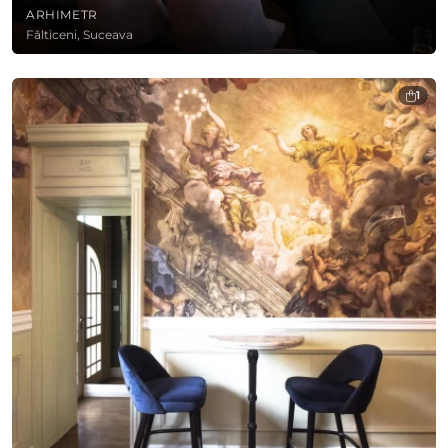
ARHIMETR
Fălticeni, Suceava
1