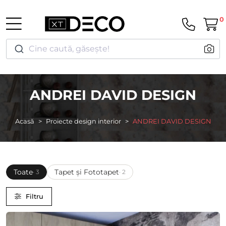
0
Cine caută, găsește!
ANDREI DAVID DESIGN
Acasă
Proiecte design interior
ANDREI DAVID DESIGN
Toate
Tapet și Fototapet
· 3
· 2
Filtru