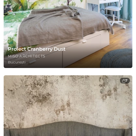
Proiect Cranberry Dust
MISO ARCHITECTS
București
7