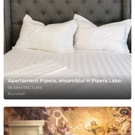
Apartament Pipera, ansamblul H Pipera Lake.
IB ARHITECTURE
București
1