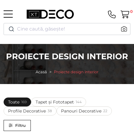
0
Cine caută, găsește!
PROIECTE DESIGN INTERIOR
Acasă
Proiecte design interior
Toate
Tapet și Fototapet
· 169
· 144
Profile Decorative
Panouri Decorative
· 38
· 22
Filtru