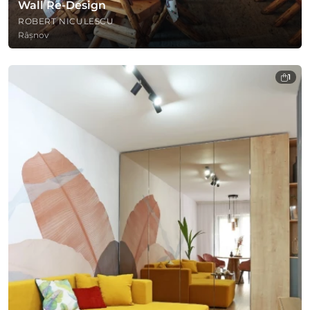
Wall Re-Design
ROBERT NICULESCU
Râșnov
1